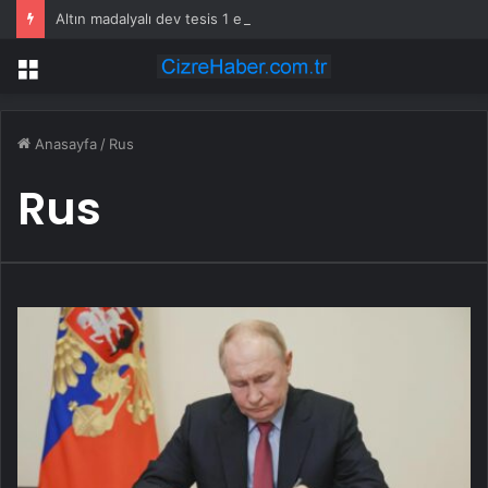
Altın madalyalı dev tesis 1 euroya satışta: Sahibi olmak için tek bir şart var
Menü
Anasayfa
/
Rus
Rus