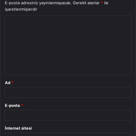
E-posta adresiniz yayınlanmayacak.
Gerekli alanlar
*
ile
işaretlenmişlerdir
Y
o
r
u
m
*
Ad
*
E-posta
*
İnternet sitesi