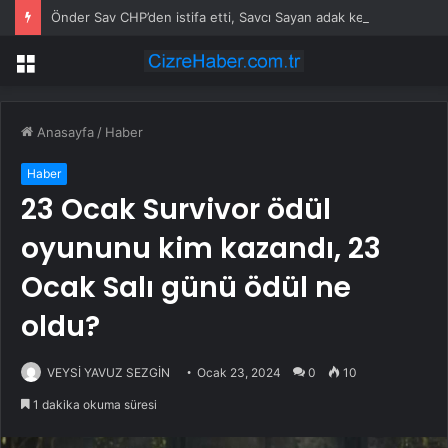
Önder Sav CHP’den istifa etti, Savcı Sayan adak kesti
Menü
Anasayfa
/
Haber
Haber
23 Ocak Survivor ödül
oyununu kim kazandı, 23
Ocak Salı günü ödül ne
oldu?
VEYSİ YAVUZ SEZGİN
Ocak 23, 2024
0
10
1 dakika okuma süresi