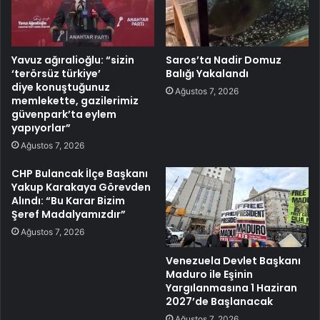
Yavuz ağıralioğlu: “sizin
Saros’ta Nadir Domuz
‘terörsüz türkiye’
Balığı Yakalandı
diye konuştuğunuz
Ağustos 7, 2026
memlekette, gazilerimiz
güvenpark’ta eylem
yapıyorlar”
Ağustos 7, 2026
CHP Bulancak İlçe Başkanı
Yakup Karakaya Görevden
Alındı: “Bu Karar Bizim
Şeref Madalyamızdır”
Ağustos 7, 2026
Venezuela Devlet Başkanı
Maduro ile Eşinin
Yargılanmasına 1 Haziran
2027’de Başlanacak
Ağustos 7, 2026