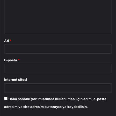
r
u
m
*
Ad
*
E-posta
*
İnternet sitesi
Daha sonraki yorumlarımda kullanılması için adım, e-posta
adresim ve site adresim bu tarayıcıya kaydedilsin.