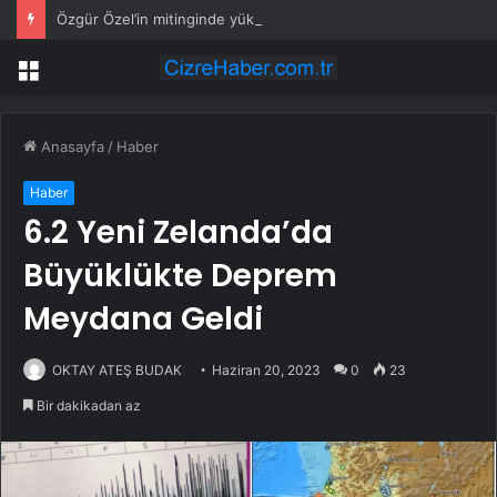
Özgür Özel’in mitinginde yükselen sloganlara AK Partili Ala’dan tepki
Menü
Anasayfa
/
Haber
Haber
6.2 Yeni Zelanda’da
Büyüklükte Deprem
Meydana Geldi
OKTAY ATEŞ BUDAK
Haziran 20, 2023
0
23
Bir dakikadan az