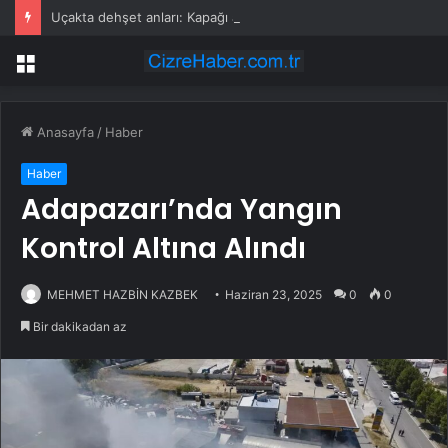
Uçakta dehşet anları: Kapağı açtıklarında gördüklerine inanamadılar
Menü
Anasayfa
/
Haber
Haber
Adapazarı’nda Yangın
Kontrol Altına Alındı
MEHMET HAZBİN KAZBEK
Haziran 23, 2025
0
0
Bir dakikadan az