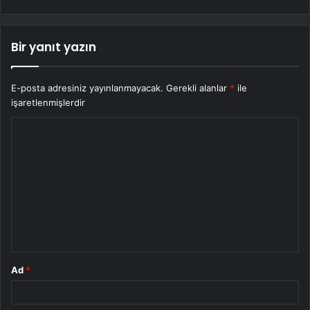
Bir yanıt yazın
E-posta adresiniz yayınlanmayacak.
Gerekli alanlar
*
ile
işaretlenmişlerdir
Y
o
r
u
m
*
Ad
*