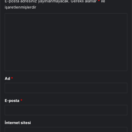
E-posta adresiniz yayınlanmayacak.
Gerekli alanlar
*
ile
işaretlenmişlerdir
Y
o
r
u
m
*
Ad
*
E-posta
*
İnternet sitesi