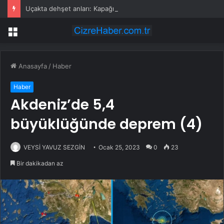
Uçakta dehşet anları: Kapağı açtıklarında gördüklerine inanamadılar
Menü
Anasayfa
/
Haber
Haber
Akdeniz’de 5,4
büyüklüğünde deprem (4)
VEYSİ YAVUZ SEZGİN
Ocak 25, 2023
0
23
Bir dakikadan az