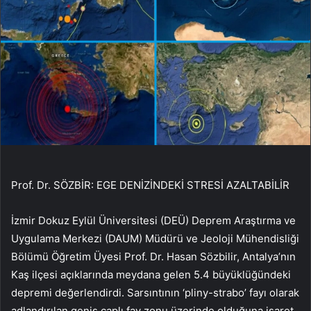
Prof. Dr. SÖZBİR: EGE DENİZİNDEKİ STRESİ AZALTABİLİR
İzmir Dokuz Eylül Üniversitesi (DEÜ) Deprem Araştırma ve
Uygulama Merkezi (DAUM) Müdürü ve Jeoloji Mühendisliği
Bölümü Öğretim Üyesi Prof. Dr. Hasan Sözbilir, Antalya’nın
Kaş ilçesi açıklarında meydana gelen 5.4 büyüklüğündeki
depremi değerlendirdi. Sarsıntının ‘pliny-strabo’ fayı olarak
adlandırılan geniş çaplı fay zonu üzerinde olduğuna işaret