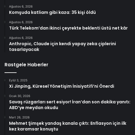
Ağustos 6, 2026
Komşuda katliam gibi kaza: 35 kişi öldü
Ağustos 6, 2026
Türk Telekom’dan ikinci çeyrekte beklenti üstü net kâr
Ağustos 6, 2026
Anthropic, Claude için kendi yapay zeka çiplerini
tasarlayacak
Rastgele Haberler
Eylül 3, 2025
Xi Jinping, Küresel Yönetişim İnisiyatifi’ni Önerdi
Ocak 30, 2026
Savaş rüzgarları sert esiyor! İran’dan son dakika yanıtı:
ABD’ye meydan okudu
Mart 26, 2026
Mehmet Şimşek yandaş kanala çıktı: Enflasyon için ilk
kez karamsar konuştu