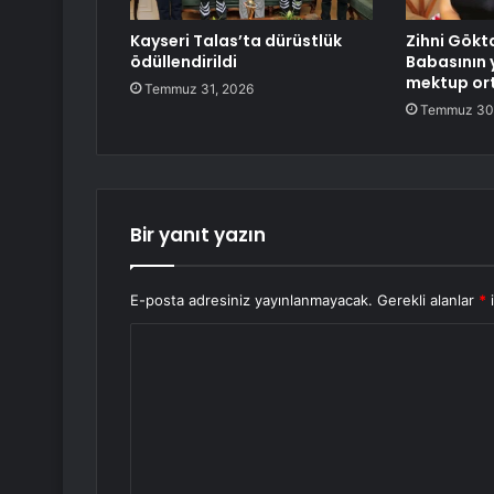
Kayseri Talas’ta dürüstlük
Zihni Gökta
ödüllendirildi
Babasının y
mektup ort
Temmuz 31, 2026
Temmuz 30
Bir yanıt yazın
E-posta adresiniz yayınlanmayacak.
Gerekli alanlar
*
i
Y
o
r
u
m