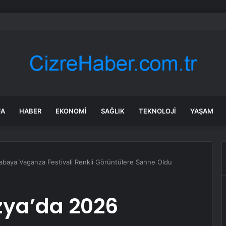
a’daki yangınlarda 4 itfaiye eri hayatını kaybetti
FA
HABER
EKONOMI
SAĞLIK
TEKNOLOJI
YAŞAM
baya Vaganza Festivali Renkli Görüntülere Sahne Oldu
ya’da 2026