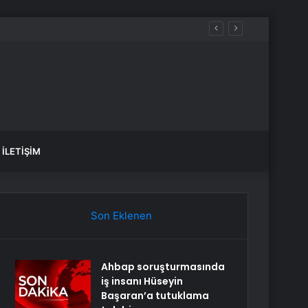
İLETIŞIM
Son Eklenen
Ahbap soruşturmasında
iş insanı Hüseyin
Başaran’a tutuklama