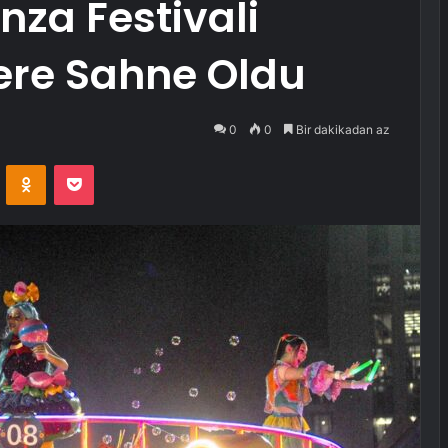
za Festivali
ere Sahne Oldu
0
0
Bir dakikadan az
VKontakte
Odnoklassniki
Pocket