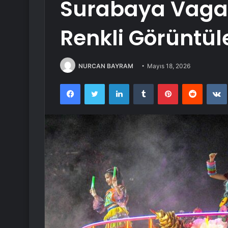
Surabaya Vagan
Renkli Görüntül
NURCAN BAYRAM
Mayıs 18, 2026
Facebook
Twitter
LinkedIn
Tumblr
Pinterest
Reddit