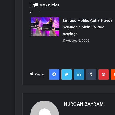
İlgili Makaleler
Sunucu Melike Çelik, havuz
başından bikinili video
paylaştı
Ağustos 6, 2026
Facebook
Twitter
LinkedIn
Tumblr
Pint
Paylaş
NURCAN BAYRAM