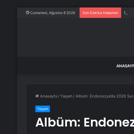
Frans
Cumartesi, Ağustos 8 2026
Son Dakika Haberleri
ANASAY
Anasayfa
/
Yaşam
/
Albüm: Endonezya’da 2026 Sura
Yaşam
Albüm: Endonez