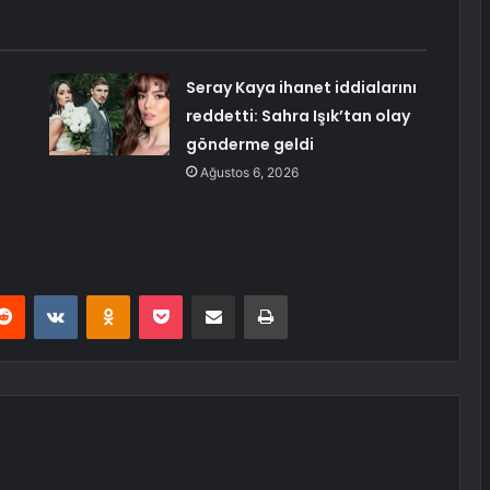
Seray Kaya ihanet iddialarını
reddetti: Sahra Işık’tan olay
gönderme geldi
Ağustos 6, 2026
erest
Reddit
VKontakte
Odnoklassniki
Pocket
E-Posta ile paylaş
Yazdır