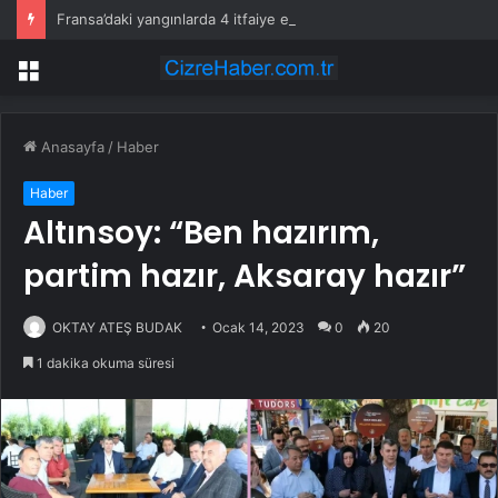
Fransa’daki yangınlarda 4 itfaiye eri hayatını kaybetti
Menü
Anasayfa
/
Haber
Haber
Altınsoy: “Ben hazırım,
partim hazır, Aksaray hazır”
OKTAY ATEŞ BUDAK
Ocak 14, 2023
0
20
1 dakika okuma süresi