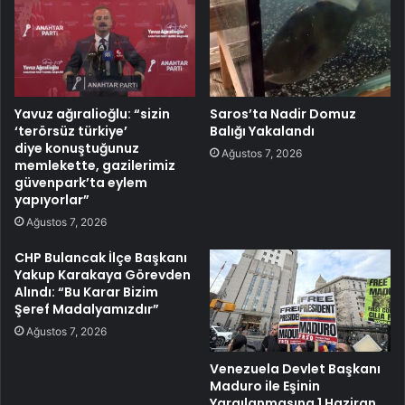
Yavuz ağıralioğlu: “sizin
Saros’ta Nadir Domuz
‘terörsüz türkiye’
Balığı Yakalandı
diye konuştuğunuz
Ağustos 7, 2026
memlekette, gazilerimiz
güvenpark’ta eylem
yapıyorlar”
Ağustos 7, 2026
CHP Bulancak İlçe Başkanı
Yakup Karakaya Görevden
Alındı: “Bu Karar Bizim
Şeref Madalyamızdır”
Ağustos 7, 2026
Venezuela Devlet Başkanı
Maduro ile Eşinin
Yargılanmasına 1 Haziran