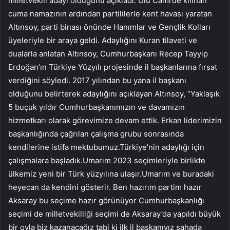
milletvekili adayı olduğunu açıkladı. Ulu Cami’de kılınan
cuma namazının ardından partililerle kent havası yaratan
Altınsoy, parti binası önünde Hanımlar ve Gençlik Kolları
üyeleriyle bir araya geldi. Adaylığını Kuran tilaveti ve
dualarla anlatan Altınsoy, Cumhurbaşkanı Recep Tayyip
Erdoğan’ın Türkiye Yüzyılı projesinde il başkanlarına fırsat
verdiğini söyledi. 2017 yılından bu yana il başkanı
olduğunu belirterek adaylığını açıklayan Altınsoy, “Yaklaşık
5 buçuk yıldır Cumhurbaşkanımızın ve davamızın
hizmetkarı olarak görevimize devam ettik. Erkan liderimizin
başkanlığında çağrılan çalışma grubu sonrasında
kendilerine istifa mektubumuz.Türkiye’nin adaylığı için
çalışmalara başladık.Umarım 2023 seçimleriyle birlikte
ülkemiz yeni bir Türk yüzyılına ulaşır.Umarım ve buradaki
heyecan da kendini gösterir. Ben hazırım partim hazır
Aksaray bu seçime hazır görünüyor Cumhurbaşkanlığı
seçimi de milletvekilliği seçimi de Aksaray’da yapıldı büyük
bir oyla biz kazanacağız tabi ki ilk il başkanıyız sahada