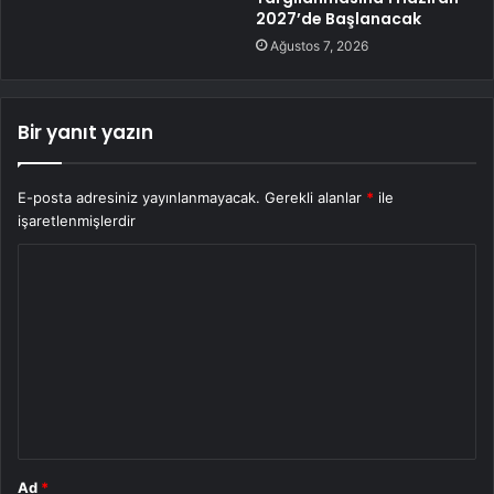
2027’de Başlanacak
Ağustos 7, 2026
Bir yanıt yazın
E-posta adresiniz yayınlanmayacak.
Gerekli alanlar
*
ile
işaretlenmişlerdir
Y
o
r
u
m
*
Ad
*