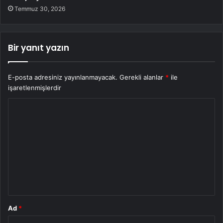
Temmuz 30, 2026
Bir yanıt yazın
E-posta adresiniz yayınlanmayacak.
Gerekli alanlar
*
ile
işaretlenmişlerdir
Y
o
r
u
m
*
Ad
*