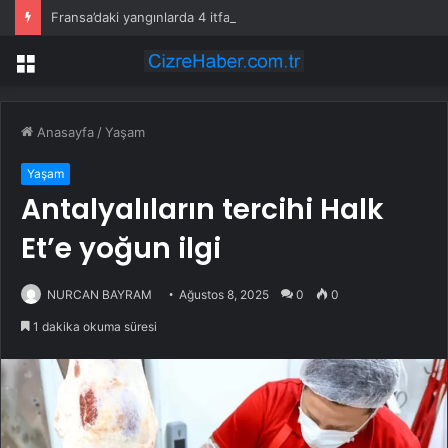
Fransa’daki yangınlarda 4 itfaiye eri hayatını kaybetti
Menü
Anasayfa
/
Yaşam
Yaşam
Antalyalıların tercihi Halk
Et’e yoğun ilgi
NURCAN BAYRAM
Ağustos 8, 2025
0
0
1 dakika okuma süresi