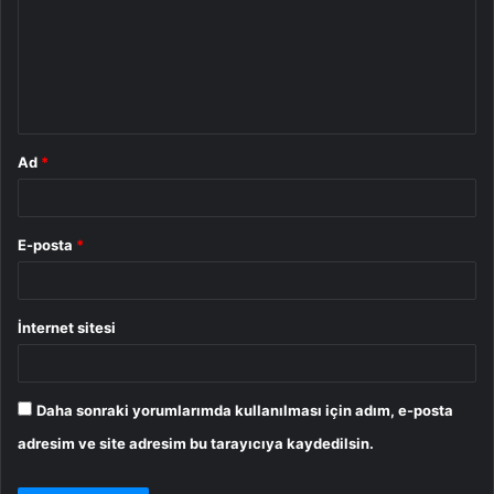
r
u
m
*
Ad
*
E-posta
*
İnternet sitesi
Daha sonraki yorumlarımda kullanılması için adım, e-posta
adresim ve site adresim bu tarayıcıya kaydedilsin.