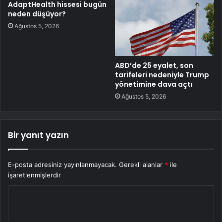
AdaptHealth hissesi bugün
neden düşüyor?
Ağustos 5, 2026
ABD’de 25 eyalet, son
tarifeleri nedeniyle Trump
yönetimine dava açtı
Ağustos 5, 2026
Bir yanıt yazın
E-posta adresiniz yayınlanmayacak.
Gerekli alanlar
*
ile
işaretlenmişlerdir
Y
o