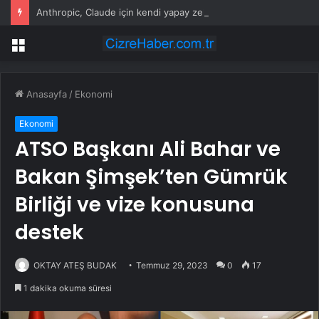
Anthropic, Claude için kendi yapay zeka çiplerini tasarlayacak
Menü
Anasayfa
/
Ekonomi
Ekonomi
ATSO Başkanı Ali Bahar ve
Bakan Şimşek’ten Gümrük
Birliği ve vize konusuna
destek
OKTAY ATEŞ BUDAK
Temmuz 29, 2023
0
17
1 dakika okuma süresi