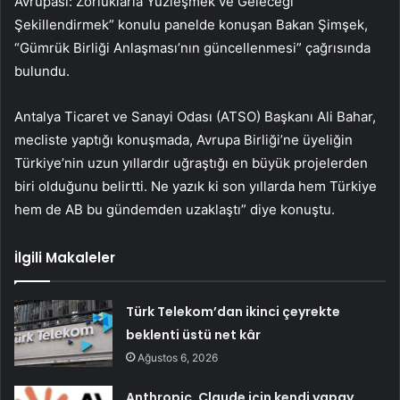
Avrupası: Zorluklarla Yüzleşmek ve Geleceği
Şekillendirmek” konulu panelde konuşan Bakan Şimşek,
“Gümrük Birliği Anlaşması’nın güncellenmesi” çağrısında
bulundu.
Antalya Ticaret ve Sanayi Odası (ATSO) Başkanı Ali Bahar,
mecliste yaptığı konuşmada, Avrupa Birliği’ne üyeliğin
Türkiye’nin uzun yıllardır uğraştığı en büyük projelerden
biri olduğunu belirtti. Ne yazık ki son yıllarda hem Türkiye
hem de AB bu gündemden uzaklaştı” diye konuştu.
İlgili Makaleler
Türk Telekom’dan ikinci çeyrekte
beklenti üstü net kâr
Ağustos 6, 2026
Anthropic, Claude için kendi yapay