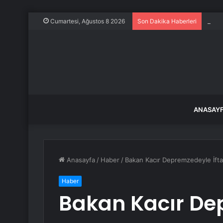
Frans
Cumartesi, Ağustos 8 2026
Son Dakika Haberleri
ANASAY
Anasayfa
/
Haber
/
Bakan Kacır Depremzedeyle İfta
Haber
Bakan Kacır De