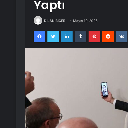
Yaptı
DİLAN BİÇER
Mayıs 19, 2026
Facebook
Twitter
LinkedIn
Tumblr
Pinterest
Reddit