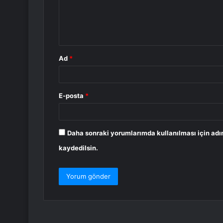
u
m
*
Ad
*
E-posta
*
Daha sonraki yorumlarımda kullanılması için adı
kaydedilsin.