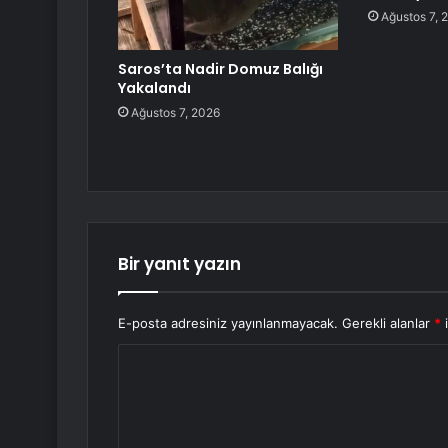
Ağustos 7, 
Saros’ta Nadir Domuz Balığı
Yakalandı
Ağustos 7, 2026
Bir yanıt yazın
E-posta adresiniz yayınlanmayacak.
Gerekli alanlar
*
i
Y
o
r