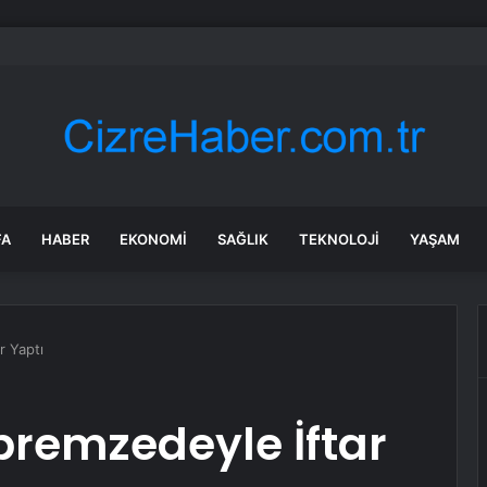
a’daki yangınlarda 4 itfaiye eri hayatını kaybetti
FA
HABER
EKONOMI
SAĞLIK
TEKNOLOJI
YAŞAM
r Yaptı
premzedeyle İftar