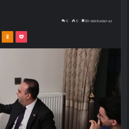
0
0
Bir dakikadan az
VKontakte
Odnoklassniki
Pocket