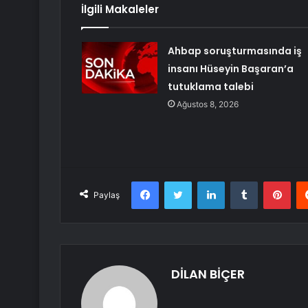
İlgili Makaleler
Ahbap soruşturmasında iş
insanı Hüseyin Başaran’a
tutuklama talebi
Ağustos 8, 2026
Facebook
Twitter
LinkedIn
Tumblr
Pint
Paylaş
DİLAN BİÇER