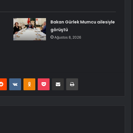
Bakan Gürlek Mumcu ailesiyle
görüştü
Ağustos 8, 2026
erest
Reddit
VKontakte
Odnoklassniki
Pocket
E-Posta ile paylaş
Yazdır