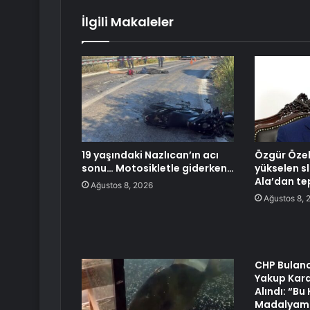
İlgili Makaleler
19 yaşındaki Nazlıcan’ın acı
Özgür Özel
sonu… Motosikletle giderken…
yükselen sl
Ala’dan te
Ağustos 8, 2026
Ağustos 8, 
CHP Bulanc
Yakup Kar
Alındı: “Bu
Madalyamı