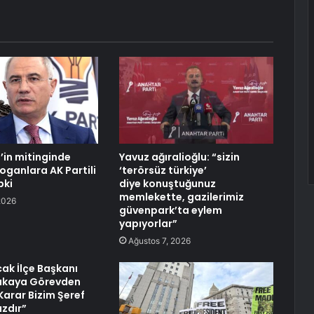
’in mitinginde
Yavuz ağıralioğlu: “sizin
oganlara AK Partili
‘terörsüz türkiye’
pki
diye konuştuğunuz
memlekette, gazilerimiz
2026
güvenpark’ta eylem
yapıyorlar”
Ağustos 7, 2026
ak İlçe Başkanı
akaya Görevden
 Karar Bizim Şeref
zdır”