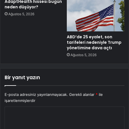
AdaptHealth hissesi bugün
neden düşüyor?
Ağustos 5, 2026
ABD’de 25 eyalet, son
tarifeleri nedeniyle Trump
yönetimine dava açtı
Ağustos 5, 2026
Bir yanıt yazın
E-posta adresiniz yayınlanmayacak.
Gerekli alanlar
*
ile
işaretlenmişlerdir
Y
o
r