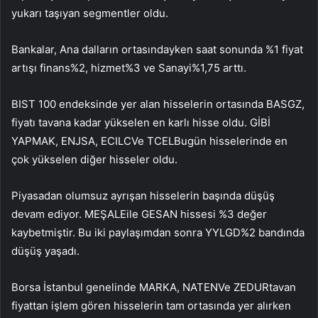
yukarı taşıyan segmentler oldu.
Bankalar
, Ana dalların ortasındayken saat sonunda %1 fiyat
artışı
finans
%2,
hizmet
%3 ve
Sanayi
%1,75 arttı.
BIST 100 endeksinde yer alan hisselerin ortasında
BASGZ
,
fiyatı tavana kadar yükselen en karlı hisse oldu.
GİBİ
YAPMAK
,
ENJSA
,
ECILC
Ve
TCEL
Bugün hisselerinde en
çok yükselen diğer hisseler oldu.
Piyasadan olumsuz ayrışan hisselerin başında düşüş
devam ediyor.
MEŞALE
ile
GESAN
hissesi %3 değer
kaybetmiştir. Bu iki paylaşımdan sonra
YYLGD
%2 bandında
düşüş yaşadı.
Borsa İstanbul genelinde
MARKA
,
NATEN
Ve
ZEDUR
tavan
fiyattan işlem gören hisselerin tam ortasında yer alırken