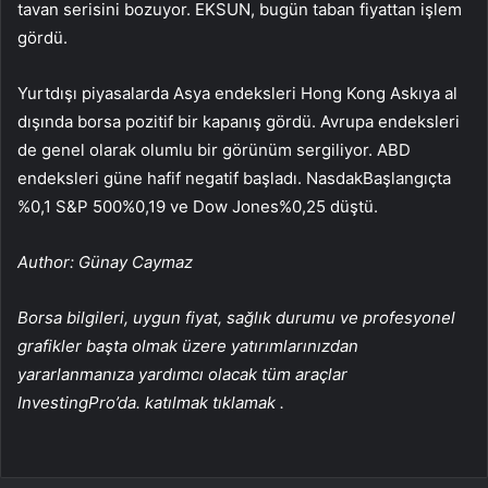
tavan serisini bozuyor.
EKSUN
, bugün taban fiyattan işlem
gördü.
Yurtdışı piyasalarda Asya endeksleri Hong Kong
Askıya al
dışında borsa pozitif bir kapanış gördü. Avrupa endeksleri
de genel olarak olumlu bir görünüm sergiliyor. ABD
endeksleri güne hafif negatif başladı.
Nasdak
Başlangıçta
%0,1
S&P 500
%0,19 ve
Dow Jones
%0,25 düştü.
Author: Günay Caymaz
Borsa bilgileri, uygun fiyat, sağlık durumu ve profesyonel
grafikler başta olmak üzere yatırımlarınızdan
yararlanmanıza yardımcı olacak tüm araçlar
InvestingPro’da. katılmak
tıklamak
.