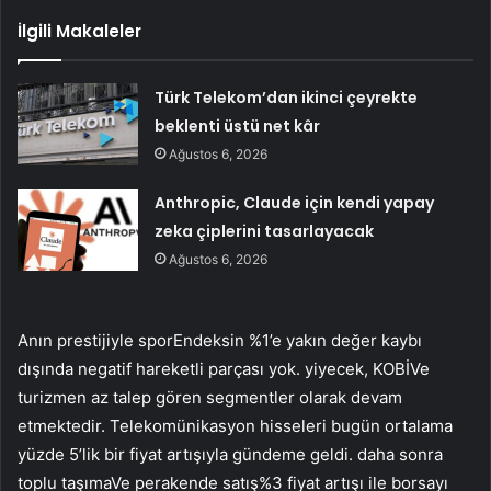
İlgili Makaleler
Türk Telekom’dan ikinci çeyrekte
beklenti üstü net kâr
Ağustos 6, 2026
Anthropic, Claude için kendi yapay
zeka çiplerini tasarlayacak
Ağustos 6, 2026
Anın prestijiyle
spor
Endeksin %1’e yakın değer kaybı
dışında negatif hareketli parçası yok.
yiyecek
,
KOBİ
Ve
turizm
en az talep gören segmentler olarak devam
etmektedir.
Telekomünikasyon
hisseleri bugün ortalama
yüzde 5’lik bir fiyat artışıyla gündeme geldi. daha sonra
toplu taşıma
Ve
perakende satış
%3 fiyat artışı ile borsayı