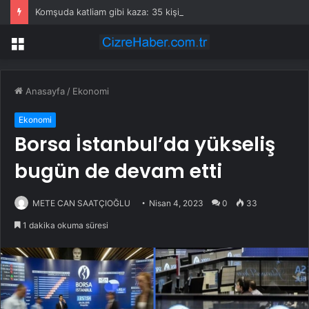
Komşuda katliam gibi kaza: 35 kişi öldü
Menü
Anasayfa
/
Ekonomi
Ekonomi
Borsa İstanbul’da yükseliş
bugün de devam etti
METE CAN SAATÇIOĞLU
Nisan 4, 2023
0
33
1 dakika okuma süresi