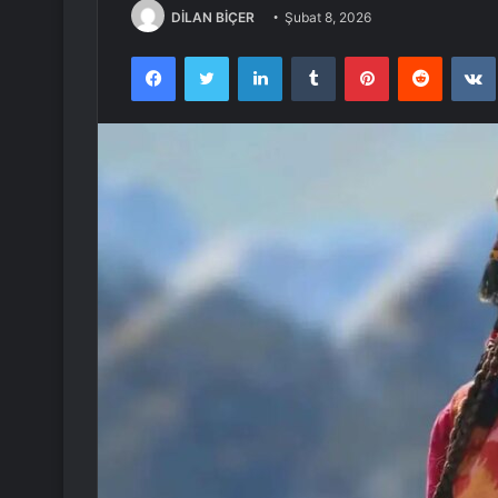
DİLAN BİÇER
Şubat 8, 2026
Facebook
Twitter
LinkedIn
Tumblr
Pinterest
Reddit