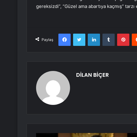
gereksizdi”, “Güzel ama abartıya kaçmış” tarzı el
Facebook
Twitter
LinkedIn
Tumblr
Pint
Paylaş
DİLAN BİÇER