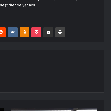
eştiriler de yer aldı.
erest
Reddit
VKontakte
Odnoklassniki
Pocket
E-Posta ile paylaş
Yazdır