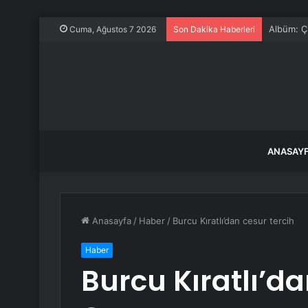
O ülkede 
Cuma, Ağustos 7 2026
Son Dakika Haberleri
ANASAY
Anasayfa
/
Haber
/
Burcu Kıratlı’dan cesur tercih
Haber
Burcu Kıratlı’da