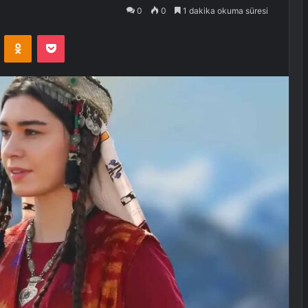
0
0
1 dakika okuma süresi
VKontakte
Odnoklassniki
Pocket