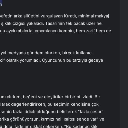
yafetin arka silüetini vurgulayan Kıratlı, minimal makyaj
şıklık çizgisi yakaladı. Tasarımın tek bacak üzerine
uklu ayakkabılarla tamamlanan kombin, hem zarif hem de
syal medyada gündem olurken, birçok kullanıcı
ekici” olarak yorumladı. Oyuncunun bu tarzıyla geceye
m alırken, beğeni ve eleştiriler birbirini izledi. Bir
olarak değerlendirirken, bu seçimin kendisine çok
isenin fazla iddialı olduğunu belirterek “fazla cesur”
ka görünüyorsun, kırmızı halı ışıltısı sende var” ve
gü dolu ifadeler dikkat çekerken; “Bu kadar açıklık