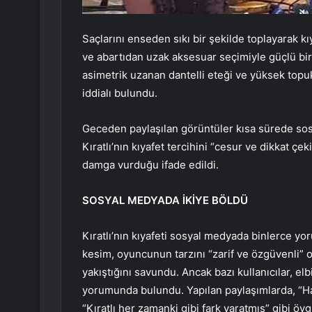
Saçlarını enseden sıkı bir şekilde toplayarak kı
ve abartıdan uzak aksesuar seçimiyle güçlü bir 
asimetrik uzanan dantelli eteği ve yüksek top
iddialı bulundu.
Geceden paylaşılan görüntüler kısa sürede so
Kıratlı’nın kıyafet tercihini “cesur ve dikkat ç
damga vurduğu ifade edildi.
SOSYAL MEDYADA İKİYE BÖLDÜ
Kıratlı’nın kıyafeti sosyal medyada binlerce yoru
kesim, oyuncunun tarzını “zarif ve özgüvenli” 
yakıştığını savundu. Ancak bazı kullanıcılar, elb
yorumunda bulundu. Yapılan paylaşımlarda, “Hari
“Kıratlı her zamanki gibi fark yaratmış” gibi öv