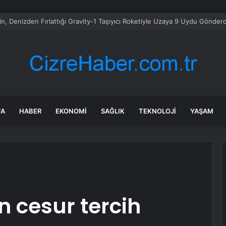
güvercin eti talebi patladı: Yılda 600 milyon güvercin tüketiliyor
FA
HABER
EKONOMI
SAĞLIK
TEKNOLOJI
YAŞAM
n cesur tercih