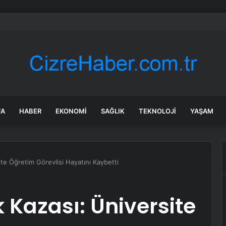
a’daki yangınlarda 4 itfaiye eri hayatını kaybetti
FA
HABER
EKONOMI
SAĞLIK
TEKNOLOJI
YAŞAM
ite Öğretim Görevlisi Hayatını Kaybetti
 Kazası: Üniversite