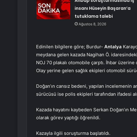
Ahbap soruşturmasında iş
insanı Hüseyin Başaran’a
tutuklama talebi
Ağustos 8, 2026
Edinilen bilgilere göre; Burdur-
Antalya
Karayo
meydana gelen kazada Nagihan Ö. idaresindeki 
NOJ 70 plakalı otomobile çarptı. İhbar üzerine ol
Olay yerine gelen sağlık ekipleri otomobil sürü
Doğan’ın cansız bedeni, yapılan incelemenin ar
sürücüsü ise polis ekipleri tarafından ifadesi 
Kazada hayatını kaybeden Serkan Doğan’ın Meh
olarak görev yaptığı öğrenildi.
Kazayla ilgili soruşturma başlatıldı.