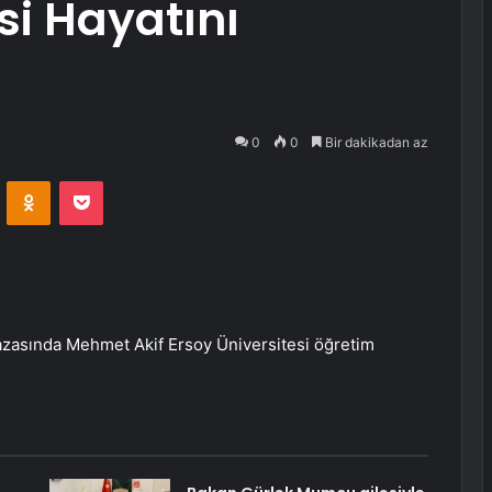
si Hayatını
0
0
Bir dakikadan az
VKontakte
Odnoklassniki
Pocket
azasında Mehmet Akif Ersoy Üniversitesi öğretim