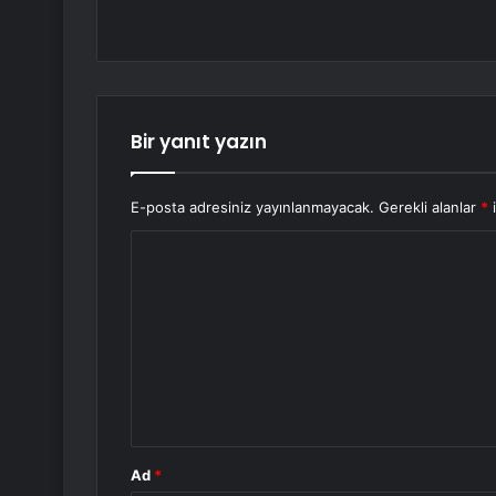
Bir yanıt yazın
E-posta adresiniz yayınlanmayacak.
Gerekli alanlar
*
i
Y
o
r
u
m
*
Ad
*