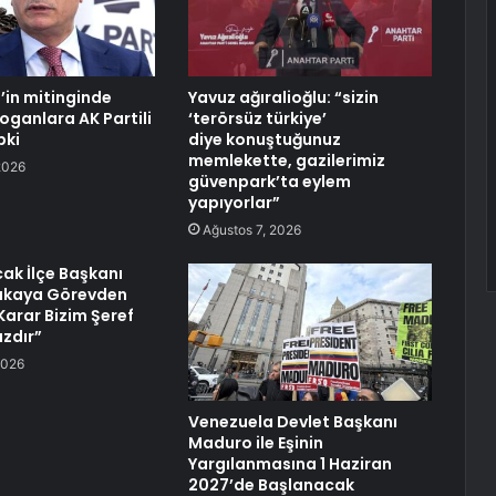
’in mitinginde
Yavuz ağıralioğlu: “sizin
oganlara AK Partili
‘terörsüz türkiye’
pki
diye konuştuğunuz
memlekette, gazilerimiz
2026
güvenpark’ta eylem
yapıyorlar”
Ağustos 7, 2026
ak İlçe Başkanı
akaya Görevden
 Karar Bizim Şeref
zdır”
2026
Venezuela Devlet Başkanı
Maduro ile Eşinin
Yargılanmasına 1 Haziran
2027’de Başlanacak