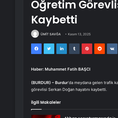
Öğretim Görevli
Kaybetti
ÜMİT SAVĞA
Kasım 13, 2025
Facebook
Twitter
LinkedIn
Tumblr
Pinterest
Reddit
Haber: Muhammet Fatih BAŞCI
(BURDUR) –
Burdur
‘da meydana gelen trafik k
görevlisi Serkan Doğan hayatını kaybetti.
İlgili Makaleler