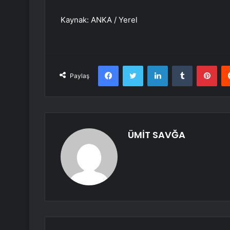
Kaynak: ANKA / Yerel
Facebook
Twitter
LinkedIn
Tumblr
Pint
Paylaş
ÜMİT SAVĞA