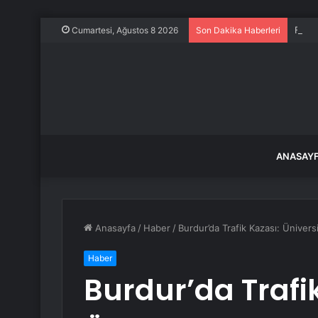
Frans
Cumartesi, Ağustos 8 2026
Son Dakika Haberleri
ANASAY
Anasayfa
/
Haber
/
Burdur’da Trafik Kazası: Ünivers
Haber
Burdur’da Trafik