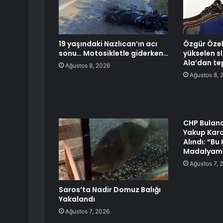
19 yaşındaki Nazlıcan’ın acı
Özgür Özel
sonu… Motosikletle giderken…
yükselen sl
Ala’dan te
Ağustos 8, 2026
Ağustos 8, 
CHP Bulanc
Yakup Kar
Alındı: “Bu
Madalyamı
Ağustos 7, 
Saros’ta Nadir Domuz Balığı
Yakalandı
Ağustos 7, 2026