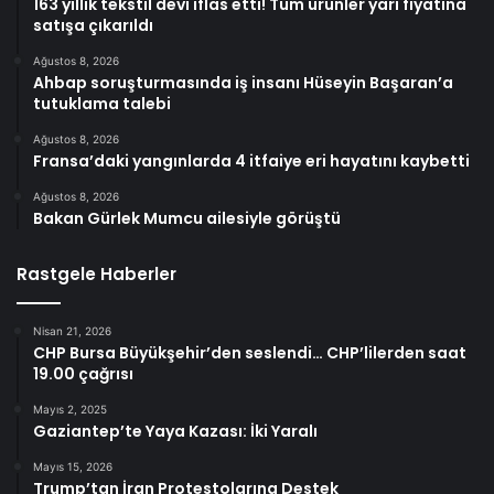
163 yıllık tekstil devi iflas etti! Tüm ürünler yarı fiyatına
satışa çıkarıldı
Ağustos 8, 2026
Ahbap soruşturmasında iş insanı Hüseyin Başaran’a
tutuklama talebi
Ağustos 8, 2026
Fransa’daki yangınlarda 4 itfaiye eri hayatını kaybetti
Ağustos 8, 2026
Bakan Gürlek Mumcu ailesiyle görüştü
Rastgele Haberler
Nisan 21, 2026
CHP Bursa Büyükşehir’den seslendi… CHP’lilerden saat
19.00 çağrısı
Mayıs 2, 2025
Gaziantep’te Yaya Kazası: İki Yaralı
Mayıs 15, 2026
Trump’tan İran Protestolarına Destek