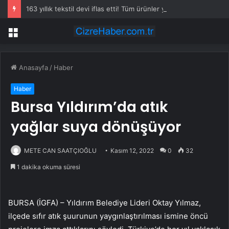
163 yıllık tekstil devi iflas etti! Tüm ürünler yarı fiyatına satışa çıkarıldı
Menü
Anasayfa
/
Haber
Haber
Bursa Yıldırım’da atık
yağlar suya dönüşüyor
METE CAN SAATÇIOĞLU
Kasım 12, 2022
0
32
1 dakika okuma süresi
BURSA (İGFA) – Yıldırım Belediye Lideri Oktay Yılmaz,
ilçede sıfır atık şuurunun yaygınlaştırılması ismine öncü