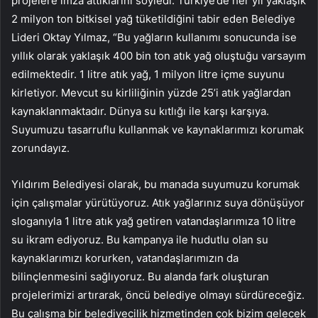
projelere imza attıklarını söyledi. Türkiye’de her yıl yaklaşık
2 milyon ton bitkisel yağ tüketildiğini tabir eden Belediye
Lideri Oktay Yılmaz, “Bu yağların kullanımı sonucunda ise
yıllık olarak yaklaşık 400 bin ton atık yağ oluştuğu varsayım
edilmektedir. 1 litre atık yağ, 1 milyon litre içme suyunu
kirletiyor. Mevcut su kirliliğinin yüzde 25’i atık yağlardan
kaynaklanmaktadır. Dünya su kıtlığı ile karşı karşıya.
Suyumuzu tasarruflu kullanmak ve kaynaklarımızı korumak
zorundayız.
Yıldırım Belediyesi olarak, bu manada suyumuzu korumak
için çalışmalar yürütüyoruz. Atık yağlarınız suya dönüşüyor
sloganıyla 1 litre atık yağ getiren vatandaşlarımıza 10 litre
su ikram ediyoruz. Bu kampanya ile hudutlu olan su
kaynaklarımızı korurken, vatandaşlarımızın da
bilinçlenmesini sağlıyoruz. Bu alanda fark oluşturan
projelerimizi artırarak, öncü belediye olmayı sürdüreceğiz.
Bu çalışma bir belediyecilik hizmetinden çok bizim gelecek