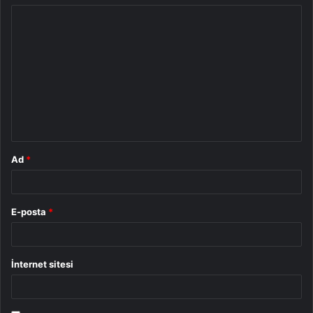
Y
o
r
u
m
*
Ad
*
E-posta
*
İnternet sitesi