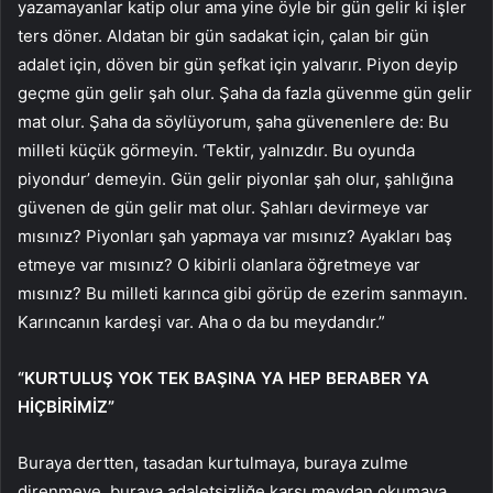
yazamayanlar katip olur ama yine öyle bir gün gelir ki işler
ters döner. Aldatan bir gün sadakat için, çalan bir gün
adalet için, döven bir gün şefkat için yalvarır. Piyon deyip
geçme gün gelir şah olur. Şaha da fazla güvenme gün gelir
mat olur. Şaha da söylüyorum, şaha güvenenlere de: Bu
milleti küçük görmeyin. ‘Tektir, yalnızdır. Bu oyunda
piyondur’ demeyin. Gün gelir piyonlar şah olur, şahlığına
güvenen de gün gelir mat olur. Şahları devirmeye var
mısınız? Piyonları şah yapmaya var mısınız? Ayakları baş
etmeye var mısınız? O kibirli olanlara öğretmeye var
mısınız? Bu milleti karınca gibi görüp de ezerim sanmayın.
Karıncanın kardeşi var. Aha o da bu meydandır.”
“KURTULUŞ YOK TEK BAŞINA YA HEP BERABER YA
HİÇBİRİMİZ”
Buraya dertten, tasadan kurtulmaya, buraya zulme
direnmeye, buraya adaletsizliğe karşı meydan okumaya