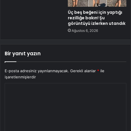
Üç beş beğeni için yaptığı
rezilliğe bakın! Şu
görüntüyü izlerken utandık
Ağustos 6, 2026
Bir yanıt yazın
E-posta adresiniz yayınlanmayacak.
Gerekli alanlar
*
ile
işaretlenmişlerdir
Y
o
r
u
m