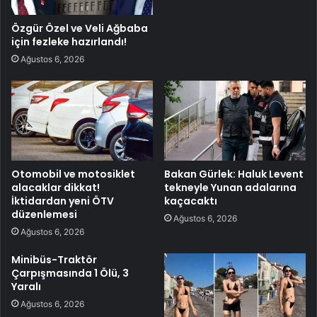
Özgür Özel ve Veli Ağbaba
için fezleke hazırlandı!
Ağustos 6, 2026
Otomobil ve motosiklet
Bakan Gürlek: Haluk Levent
alacaklar dikkat!
tekneyle Yunan adalarına
İktidardan yeni ÖTV
kaçacaktı
düzenlemesi
Ağustos 6, 2026
Ağustos 6, 2026
Minibüs-Traktör
Çarpışmasında 1 Ölü, 3
Yaralı
Ağustos 6, 2026