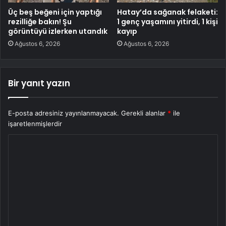
Üç beş beğeni için yaptığı
Hatay’da sağanak felaketi:
rezilliğe bakın! Şu
1 genç yaşamını yitirdi, 1 kişi
görüntüyü izlerken utandık
kayıp
Ağustos 6, 2026
Ağustos 6, 2026
Bir yanıt yazın
E-posta adresiniz yayınlanmayacak.
Gerekli alanlar
*
ile
işaretlenmişlerdir
Y
o
r
u
m
*