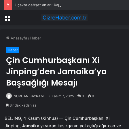
Uçakta dehşet anları: Kapağı açtıklarında gördüklerine inanamadılar
Menü
Anasayfa
/
Haber
Haber
Çin Cumhurbaşkanı Xi
Jinping’den Jamaika’ya
Başsağlığı Mesajı
NURCAN BAYRAM
Kasım 7, 2025
0
0
Bir dakikadan az
BEİJİNG, 4 Kasım (Xinhua) — Çin Cumhurbaşkanı Xi
Jinping,
Jamaika
‘yı vuran kasırganın yol açtığı ağır can ve