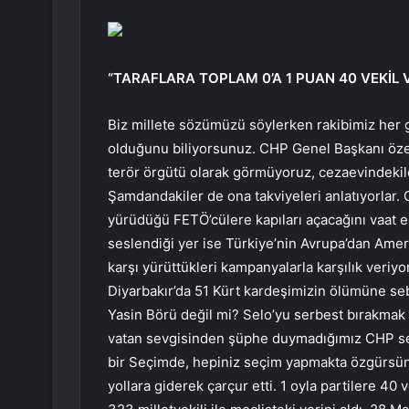
“TARAFLARA TOPLAM 0’A 1 PUAN 40 VEKİL V
Biz millete sözümüzü söylerken rakibimiz her 
olduğunu biliyorsunuz. CHP Genel Başkanı özer
terör örgütü olarak görmüyoruz, cezaevindekiler
Şamdandakiler de ona takviyeleri anlatıyorlar.
yürüdüğü FETÖ’cülere kapıları açacağını vaat e
seslendiği yer ise Türkiye’nin Avrupa’dan Amer
karşı yürüttükleri kampanyalarla karşılık veriy
Diyarbakır’da 51 Kürt kardeşimizin ölümüne s
Yasin Börü değil mi? Selo’yu serbest bırakmak 
vatan sevgisinden şüphe duymadığımız CHP se
bir Seçimde, hepiniz seçim yapmakta özgürsünü
yollara giderek çarçur etti. 1 oyla partilere 40