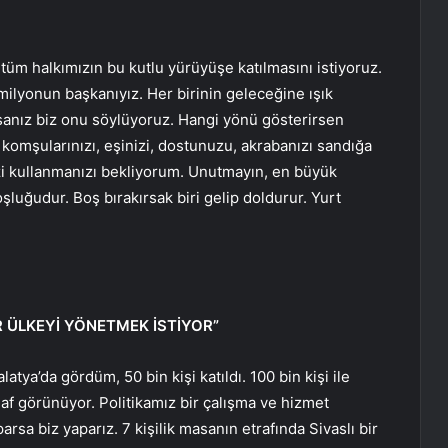
 tüm halkımızın bu kutlu yürüyüşe katılmasını istiyoruz.
ilyonun başkanıyız. Her birinin geleceğine ışık
sanız biz onu söylüyoruz. Hangi yönü gösterirsen
komşularınızı, eşinizi, dostunuzu, akrabanızı sandığa
zi kullanmanızı bekliyorum. Unutmayın, en büyük
luğudur. Boş bırakırsak biri gelip doldurur. Yurt
R ÜLKEYİ YÖNETMEK İSTİYOR”
tya’da gördüm, 50 bin kişi katıldı. 100 bin kişi ile
uhaf görünüyor. Politikamız bir çalışma ve hizmet
arsa biz yaparız. 7 kişilik masanın etrafında Sivaslı bir