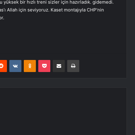
yüksek bir hızlı treni sizler için hazırladık. gidemedi.
s’ı Allah için seviyoruz. Kaset montajıyla CHP’nin
r.
erest
Reddit
VKontakte
Odnoklassniki
Pocket
E-Posta ile paylaş
Yazdır