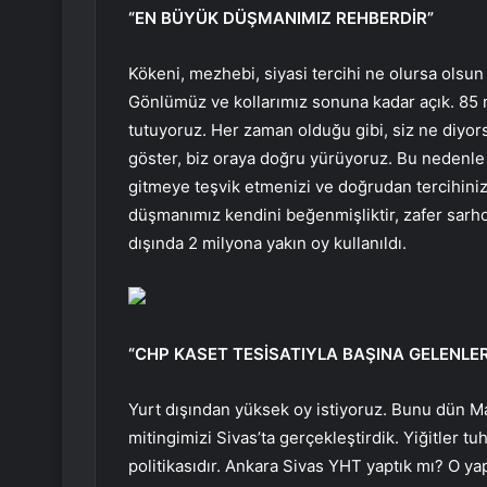
“EN BÜYÜK DÜŞMANIMIZ REHBERDİR”
Kökeni, mezhebi, siyasi tercihi ne olursa olsun
Gönlümüz ve kollarımız sonuna kadar açık. 85 m
tutuyoruz. Her zaman olduğu gibi, siz ne diyor
göster, biz oraya doğru yürüyoruz. Bu nedenle 
gitmeye teşvik etmenizi ve doğrudan tercihini
düşmanımız kendini beğenmişliktir, zafer sarhoş
dışında 2 milyona yakın oy kullanıldı.
“CHP KASET TESİSATIYLA BAŞINA GELENLE
Yurt dışından yüksek oy istiyoruz. Bunu dün Mala
mitingimizi Sivas’ta gerçekleştirdik. Yiğitler t
politikasıdır. Ankara Sivas YHT yaptık mı? O yap