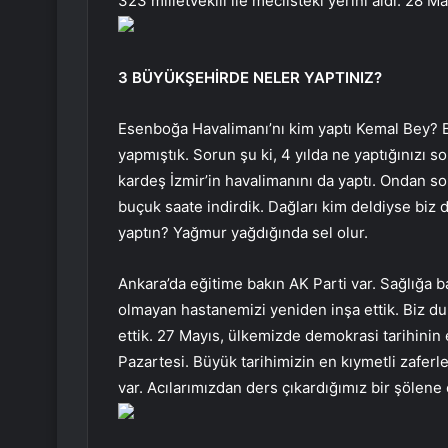
323 milletvekili ile meclisteki yerini aldı. 28 M
3 BÜYÜKŞEHİRDE NELER YAPTINIZ?
Esenboğa Havalimanı’nı kim yaptı Kemal Bey? 
yapmıştık. Sorun şu ki, 4 yılda ne yaptığınızı so
kardeş İzmir’in havalimanını da yaptı. Ondan so
buçuk saate indirdik. Dağları kim deldiyse biz de
yaptın? Yağmur yağdığında sel olur.
Ankara’da eğitime bakın AK Parti var. Sağlığa b
olmayan hastanemizi yeniden inşa ettik. Biz du
ettik. 27 Mayıs, ülkemizde demokrasi tarihinin
Pazartesi. Büyük tarihimizin en kıymetli zaferl
var. Acılarımızdan ders çıkardığımız bir şölene 