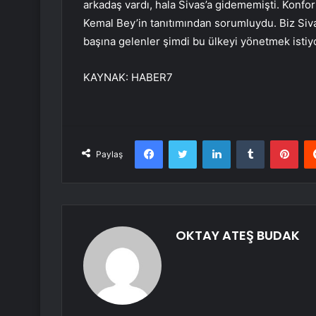
arkadaş vardı, hala Sivas’a gidememişti. Konforu 
Kemal Bey’in tanıtımından sorumluydu. Biz Siva
başına gelenler şimdi bu ülkeyi yönetmek istiyo
KAYNAK:
HABER7
Facebook
Twitter
LinkedIn
Tumblr
Pint
Paylaş
OKTAY ATEŞ BUDAK