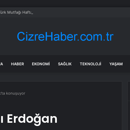
Türk Mutfağı Haftası: Sofrada Miras
FA
HABER
EKONOMI
SAĞLIK
TEKNOLOJI
YAŞAM
’ta konuşuyor
 Erdoğan