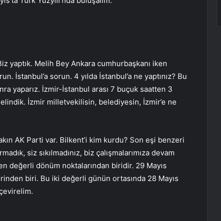
ayıs’ta Türk Yüzyılı’nda buluşalım.
Biz yaptık. Melih Bey Ankara cumhurbaşkanı iken
run. İstanbul’a sorun. 4 yılda İstanbul’a ne yaptınız? Bu
nra yaparız. İzmir-İstanbul arası 7 buçuk saatten 3
lindik. İzmir milletvekilisin, belediyesin, İzmir’e ne
akın AK Parti var. Bilkent’i kim kurdu? Son eşi benzeri
rmadık, siz sıkılmadınız, biz çalışmalarımıza devam
 en değerli dönüm noktalarından biridir. 29 Mayıs
erinden biri. Bu iki değerli günün ortasında 28 Mayıs
çevirelim.