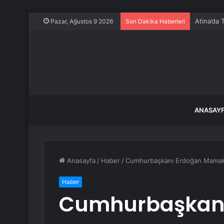
Atina’da 
Pazar, Ağustos 9 2026
Son Dakika Haberleri
ANASAY
Anasayfa
/
Haber
/
Cumhurbaşkanı Erdoğan Mamak
Haber
Cumhurbaşkanı