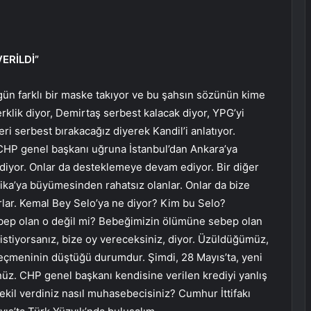
ERİLDİ”
gün farklı bir maske takıyor ve bu şahsın sözünün kime
klik diyor, Demirtaş serbest kalacak diyor, YPG’yi
i serbest bırakacağız diyerek Kandil’i anlatıyor.
 CHP genel başkanı uğruna İstanbul’dan Ankara’ya
diyor. Onlar da desteklemeye devam ediyor. Bir diğer
ika’ya büyümesinden rahatsız olanlar. Onlar da bize
orlar. Kemal Bey Selo’ya ne diyor? Kim bu Selo?
ebep olan o değil mi? Bebeğimizin ölümüne sebep olan
istiyorsanız, bize oy vereceksiniz, diyor. Üzüldüğümüz,
çmeninin düştüğü durumdur. Şimdi, 28 Mayıs’ta, yeni
z. CHP genel başkanı kendisine verilen krediyi yanlış
 vekil verdiniz nasıl muhasebecisiniz? Cumhur İttifakı