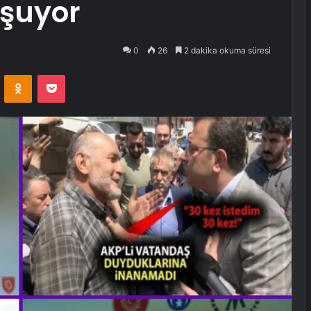
şuyor
0
26
2 dakika okuma süresi
VKontakte
Odnoklassniki
Pocket