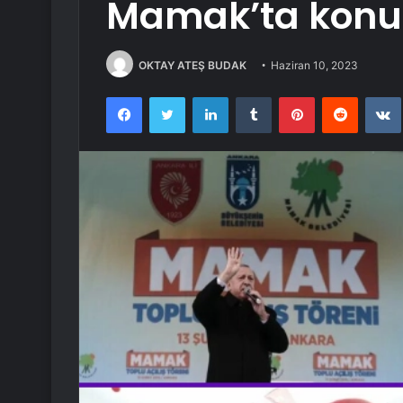
Mamak’ta konu
OKTAY ATEŞ BUDAK
Haziran 10, 2023
Facebook
Twitter
LinkedIn
Tumblr
Pinterest
Reddit