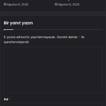
Ağustos 6, 2026
Ağustos 6, 2026
Bir yanıt yazın
E-posta adresiniz yayınlanmayacak.
Gerekli alanlar
*
ile
işaretlenmişlerdir
Y
o
r
u
m
*
Ad
*