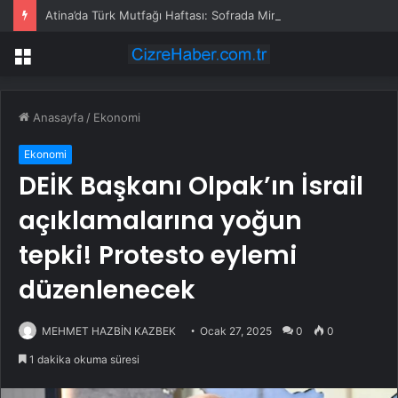
Atina’da Türk Mutfağı Haftası: Sofrada Miras
Menü
Anasayfa
/
Ekonomi
Ekonomi
DEİK Başkanı Olpak’ın İsrail
açıklamalarına yoğun
tepki! Protesto eylemi
düzenlenecek
MEHMET HAZBİN KAZBEK
Ocak 27, 2025
0
0
1 dakika okuma süresi