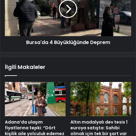
Bursa'da 4 Büyüklüğünde Deprem
İlgili Makaleler
Adana’da ulaşım
Altın madalyalı dev tesis 1
fiyatlarına tepki: “Dört
euroya satışta: Sahibi
kişilik aile yolculuk edemez
olmak için tek bir şart var