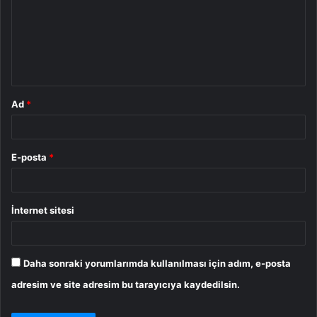
r
u
m
*
Ad
*
E-posta
*
İnternet sitesi
Daha sonraki yorumlarımda kullanılması için adım, e-posta
adresim ve site adresim bu tarayıcıya kaydedilsin.