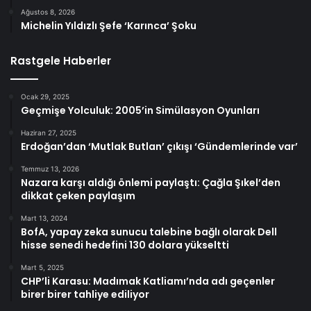
Ağustos 8, 2026
Michelin Yıldızlı Şefe ‘Karınca’ Şoku
Rastgele Haberler
Ocak 29, 2025
Geçmişe Yolculuk: 2005’in Simülasyon Oyunları
Haziran 27, 2025
Erdoğan’dan ‘Mutlak Butlan’ çıkışı ‘Gündemlerinde var’
Temmuz 13, 2026
Nazara karşı aldığı önlemi paylaştı: Çağla Şıkel’den
dikkat çeken paylaşım
Mart 13, 2024
BofA, yapay zeka sunucu talebine bağlı olarak Dell
hisse senedi hedefini 130 dolara yükseltti
Mart 5, 2025
CHP’li Karasu: Madımak Katliamı’nda adı geçenler
birer birer tahliye ediliyor