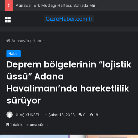
Atina’da Türk Mutfağı Haftası: Sofrada Miras
Menü
Anasayfa
/
Haber
Haber
Deprem bölgelerinin “lojistik
üssü” Adana
Havalimanı’nda hareketlilik
sürüyor
ULAŞ YÜKSEL
Şubat 13, 2023
0
18
1 dakika okuma süresi