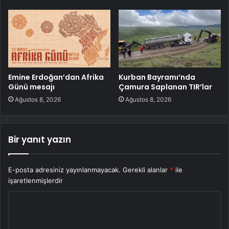
Emine Erdoğan’dan Afrika
Kurban Bayramı’nda
Günü mesajı
Çamura Saplanan TIR’lar
Ağustos 8, 2026
Ağustos 8, 2026
Bir yanıt yazın
E-posta adresiniz yayınlanmayacak.
Gerekli alanlar
*
ile
işaretlenmişlerdir
Y
o