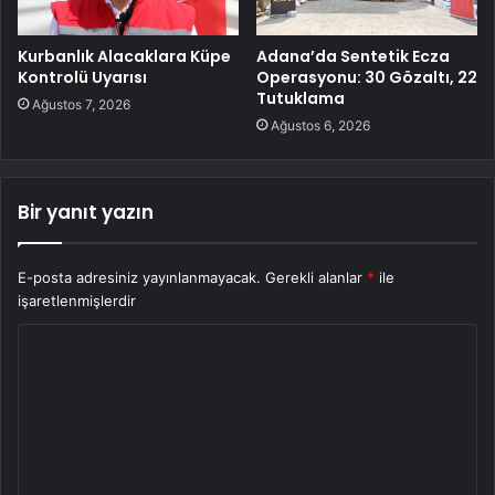
Kurbanlık Alacaklara Küpe
Adana’da Sentetik Ecza
Kontrolü Uyarısı
Operasyonu: 30 Gözaltı, 22
Tutuklama
Ağustos 7, 2026
Ağustos 6, 2026
Bir yanıt yazın
E-posta adresiniz yayınlanmayacak.
Gerekli alanlar
*
ile
işaretlenmişlerdir
Y
o
r
u
m