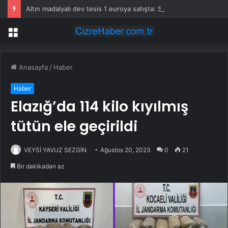
Altın madalyalı dev tesis 1 euroya satışta: Sahibi olmak için tek bir şart var
Menü
Anasayfa
/
Haber
Haber
Elazığ’da 114 kilo kıyılmış
tütün ele geçirildi
VEYSİ YAVUZ SEZGİN
Ağustos 20, 2023
0
21
Bir dakikadan az