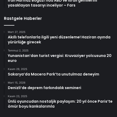
İran Hürmüz Boğazı’nda ABD ve İsrail gemilerini
yasaklayan tasarıyı inceliyor – Fars
Rastgele Haberler
Mart 27, 2025
Akıllı telefonlarla ilgili yeni düzenleme! Haziran ayında
yürürlüğe girecek
Temmuz 2, 2025
Yunanistan’dan turist vergisi: Kruvaziyer yolcusuna 20
euro
Kasım 29, 2025
Sakarya’da Macera Park’ta unutulmaz deneyim
Mart 15, 2026
Denizli’de deprem farkındalık semineri
Kasım 23, 2025
Ünlü oyuncudan nostaljik paylaşım: 20 yıl önce Paris’te
ömür boyu kankalarımla