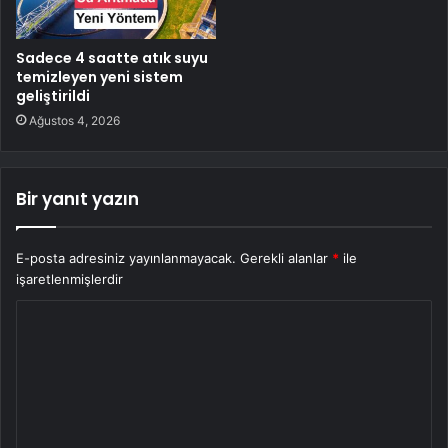
Sadece 4 saatte atık suyu
temizleyen yeni sistem
geliştirildi
Ağustos 4, 2026
Bir yanıt yazın
E-posta adresiniz yayınlanmayacak.
Gerekli alanlar
*
ile
işaretlenmişlerdir
Y
o
r
u
m