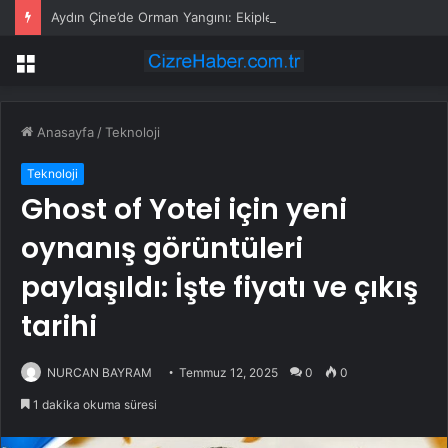
Aydın Çine’de Orman Yangını: Ekipler Havadan ve Karadan Müdahale Ediyor
Menü
Anasayfa
/
Teknoloji
Teknoloji
Ghost of Yotei için yeni
oynanış görüntüleri
paylaşıldı: İşte fiyatı ve çıkış
tarihi
NURCAN BAYRAM
Temmuz 12, 2025
0
0
1 dakika okuma süresi