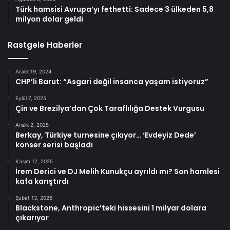
Türk hamsisi Avrupa’yı fethetti: Sadece 3 ülkeden 5,8
milyon dolar geldi
Rastgele Haberler
Aralık 19, 2024
CHP’li Barut: “Asgari değil insanca yaşam istiyoruz”
Eylül 7, 2025
Çin ve Brezilya’dan Çok Taraflılığa Destek Vurgusu
Aralık 2, 2025
Berkay, Türkiye turnesine çıkıyor… ‘Evdeyiz Dede’
konser serisi başladı
Kasım 12, 2025
İrem Derici ve DJ Melih Kunukçu ayrıldı mı? Son hamlesi
kafa karıştırdı
Şubat 13, 2026
Blackstone, Anthropic’teki hissesini 1 milyar dolara
çıkarıyor