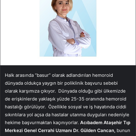
Halk arasında “basur” olarak adlandırılan hemoroid
dünyada oldukça yaygın bir poliklinik başvuru sebebi
olarak karşımıza çıkıyor. Dünyada olduğu gibi ülkemizde
de erişkinlerde yaklaşık yüzde 25-35 oranında hemoroid
hastalığı görülüyor. Özellikle sosyal ve iş hayatında ciddi
sıkıntılara yol açsa da hastalar utanma duyguları nedeniyle
hekime başvurmaktan kaçınıyorlar.
Acıbadem Ataşehir Tıp
Merkezi Genel Cerrahi Uzmanı Dr. Gülden Cancan,
bunun