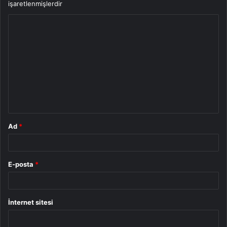
işaretlenmişlerdir
Y
o
r
u
m
*
Ad
*
E-posta
*
İnternet sitesi