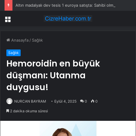
Altın madalyalı dev tesis 1 euroya satışta: Sahibi olmak için tek bir şart var
Menü
Anasayfa
/
Sağlık
Sağlık
Hemoroidin en büyük
düşmanı: Utanma
duygusu!
NURCAN BAYRAM
Eylül 4, 2025
0
0
2 dakika okuma süresi