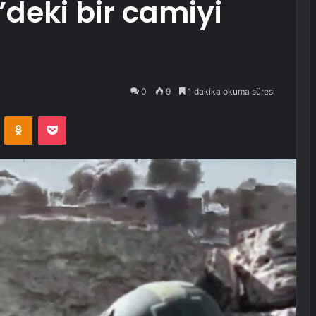
deki bir camiyi
0
9
1 dakika okuma süresi
VKontakte
Odnoklassniki
Pocket