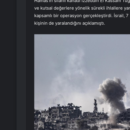
Hamas’ın silahlı kanadı İzzeddin El Kassam Tuga
ve kutsal değerlere yönelik sürekli ihlallere ya
kapsamlı bir operasyon gerçekleştirdi. İsrail, 7
kişinin de yaralandığını açıklamıştı.