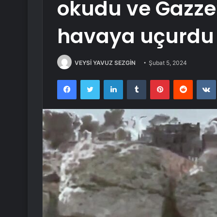
okudu ve Gazze’
havaya uçurdu
VEYSİ YAVUZ SEZGİN
Şubat 5, 2024
Facebook
Twitter
LinkedIn
Tumblr
Pinterest
Reddit