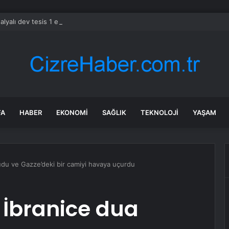
alyalı dev tesis 1 euroya satışta: Sahibi olmak için tek bir şart var
FA
HABER
EKONOMI
SAĞLIK
TEKNOLOJI
YAŞAM
kudu ve Gazze’deki bir camiyi havaya uçurdu
n İbranice dua