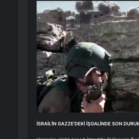
İSRAİL’İN GAZZE’DEKİ İŞGALİNDE SON DURU