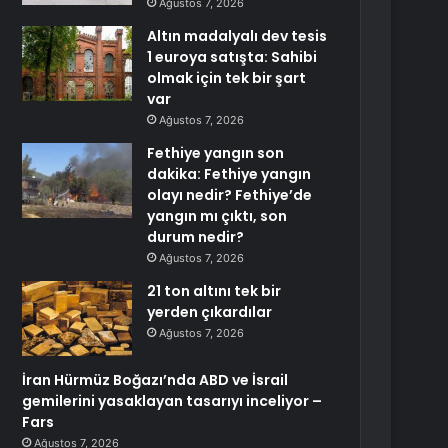
Ağustos 7, 2026
Altın madalyalı dev tesis
1 euroya satışta: Sahibi
olmak için tek bir şart
var
Ağustos 7, 2026
Fethiye yangın son
dakika: Fethiye yangın
olayı nedir? Fethiye’de
yangın mı çıktı, son
durum nedir?
Ağustos 7, 2026
21 ton altını tek bir
yerden çıkardılar
Ağustos 7, 2026
İran Hürmüz Boğazı’nda ABD ve İsrail
gemilerini yasaklayan tasarıyı inceliyor –
Fars
Ağustos 7, 2026