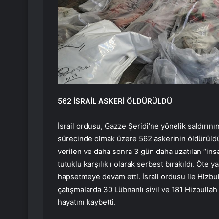
562 İSRAİL ASKERİ ÖLDÜRÜLDÜ
İsrail ordusu, Gazze Şeridi’ne yönelik saldırını
sürecinde olmak üzere 562 askerinin öldürüld
verilen ve daha sonra 3 gün daha uzatılan “insan
tutuklu karşılıklı olarak serbest bırakıldı. Öte y
hapsetmeye devam etti. İsrail ordusu ile Hizb
çatışmalarda 30 Lübnanlı sivil ve 181 Hizbullah üy
hayatını kaybetti.