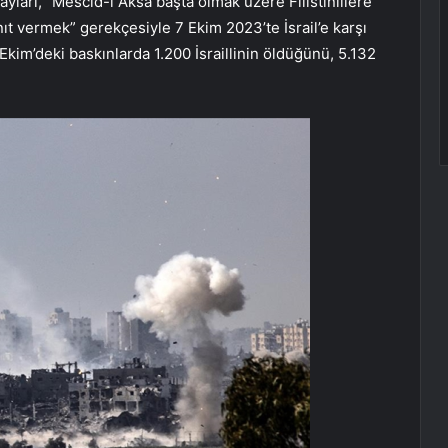
yları, “Mescid-i Aksa başta olmak üzere Filistinlilere
nıt vermek” gerekçesiyle 7 Ekim 2023’te İsrail’e karşı
 Ekim’deki baskınlarda 1.200 İsraillinin öldüğünü, 5.132