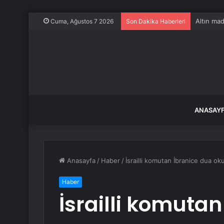
Altın mad
Cuma, Ağustos 7 2026
Son Dakika Haberleri
ANASAY
Anasayfa
/
Haber
/
İsrailli komutan İbranice dua o
Haber
İsrailli komuta