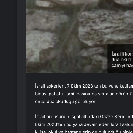
İsrail askerleri, 7 Ekim 2023’ten bu yana katl
binayı patlattı. İsrail basınında yer alan görün
önce dua okuduğu görülüyor.
İsrail ordusunun işgal altındaki Gazze Şeridi’nd
Ekim 2023’ten bu yana devam eden İsrail saldırıl
kilise, okul ve hastanelerin de bulunduğu binler