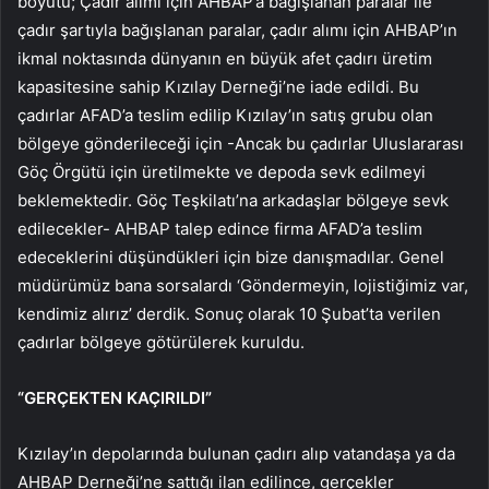
boyutu; Çadır alımı için AHBAP’a bağışlanan paralar ile
çadır şartıyla bağışlanan paralar, çadır alımı için AHBAP’ın
ikmal noktasında dünyanın en büyük afet çadırı üretim
kapasitesine sahip Kızılay Derneği’ne iade edildi. Bu
çadırlar AFAD’a teslim edilip Kızılay’ın satış grubu olan
bölgeye gönderileceği için -Ancak bu çadırlar Uluslararası
Göç Örgütü için üretilmekte ve depoda sevk edilmeyi
beklemektedir. Göç Teşkilatı’na arkadaşlar bölgeye sevk
edilecekler- AHBAP talep edince firma AFAD’a teslim
edeceklerini düşündükleri için bize danışmadılar. Genel
müdürümüz bana sorsalardı ‘Göndermeyin, lojistiğimiz var,
kendimiz alırız’ derdik. Sonuç olarak 10 Şubat’ta verilen
çadırlar bölgeye götürülerek kuruldu.
“GERÇEKTEN KAÇIRILDI”
Kızılay’ın depolarında bulunan çadırı alıp vatandaşa ya da
AHBAP Derneği’ne sattığı ilan edilince, gerçekler