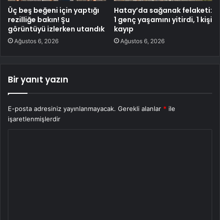
Üç beş beğeni için yaptığı
Hatay’da sağanak felaketi:
rezilliğe bakın! Şu
1 genç yaşamını yitirdi, 1 kişi
görüntüyü izlerken utandık
kayıp
Ağustos 6, 2026
Ağustos 6, 2026
Bir yanıt yazın
E-posta adresiniz yayınlanmayacak.
Gerekli alanlar
*
ile
işaretlenmişlerdir
Y
o
r
u
m
*