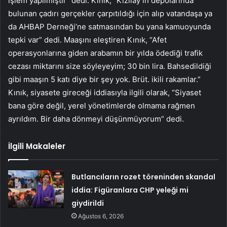
işlem yapılmıştır” dedi. Kınık, “Kızılay’ın depolarında
bulunan çadırı gerçekler çarpıtıldığı için alıp vatandaşa ya
da AHBAP Derneği’ne satmasından bu yana kamuoyunda
tepki var” dedi. Maaşını eleştiren Kınık, “Afet
operasyonlarına giden arabamın bir yılda ödediği trafik
cezası miktarını size söyleyeyim; 30 bin lira. Bahsedildiği
gibi maaşın 5 katı diye bir şey yok. Brüt. ikili rakamlar.”
Kınık, siyasete gireceği iddiasıyla ilgili olarak, “Siyaset
bana göre değil, yerel yönetimlerde olmama rağmen
ayrıldım. Bir daha dönmeyi düşünmüyorum” dedi.
İlgili Makaleler
Butlancıların rozet töreninden skandal
iddia: Figüranlara CHP yeleği mi
giydirildi
Ağustos 6, 2026