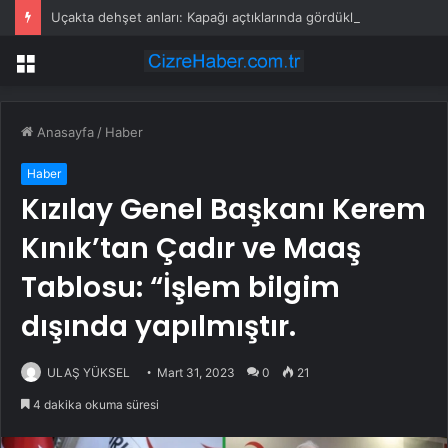
Uçakta dehşet anları: Kapağı açtıklarında gördüklerine inanamadılar
Menü
Anasayfa
/
Haber
Haber
Kızılay Genel Başkanı Kerem
Kınık’tan Çadır ve Maaş
Tablosu: “İşlem bilgim
dışında yapılmıştır.
ULAŞ YÜKSEL
Mart 31, 2023
0
21
4 dakika okuma süresi