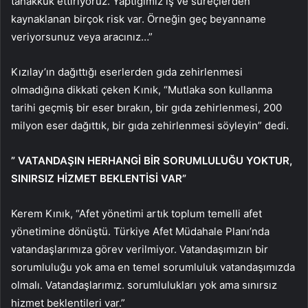
tahakkuk ettiriyoruz. Yaptığımız iş ve süreçlerden
kaynaklanan birçok risk var. Örneğin geç beyanname
veriyorsunuz veya aracınız…”
Kızılay’ın dağıttığı eserlerden gıda zehirlenmesi
olmadığına dikkati çeken Kınık, “Mutlaka son kullanma
tarihi geçmiş bir eser bırakın, bir gıda zehirlenmesi, 200
milyon eser dağıttık, bir gıda zehirlenmesi söyleyin” dedi.
” VATANDAŞIN HERHANGİ BİR SORUMLULUĞU YOKTUR,
SINIRSIZ HİZMET BEKLENTİSİ VAR”
Kerem Kınık, “Afet yönetimi artık toplum temelli afet
yönetimine dönüştü. Türkiye Afet Müdahale Planı’nda
vatandaşlarımıza görev verilmiyor. Vatandaşımızın bir
sorumluluğu yok ama en temel sorumluluk vatandaşımızda
olmalı. Vatandaşlarımız. sorumlulukları yok ama sınırsız
hizmet beklentileri var.”