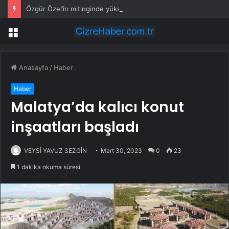
Özgür Özel’in mitinginde yükselen sloganlara AK Partili Ala’dan tepki
Menü
Anasayfa
/
Haber
Haber
Malatya’da kalıcı konut
inşaatları başladı
VEYSİ YAVUZ SEZGİN
Mart 30, 2023
0
23
1 dakika okuma süresi