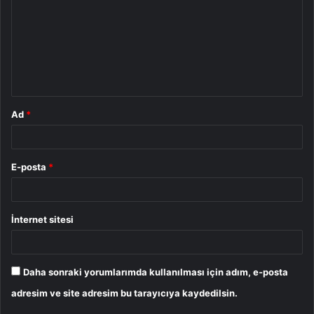
r
u
m
*
Ad
*
E-posta
*
İnternet sitesi
Daha sonraki yorumlarımda kullanılması için adım, e-posta
adresim ve site adresim bu tarayıcıya kaydedilsin.