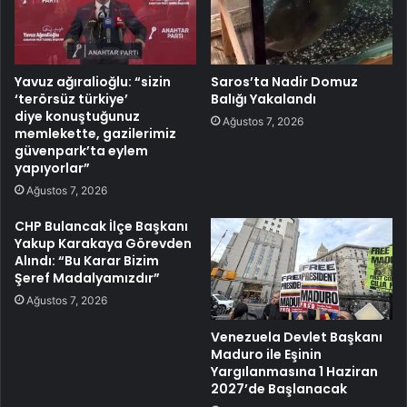
Yavuz ağıralioğlu: “sizin
Saros’ta Nadir Domuz
‘terörsüz türkiye’
Balığı Yakalandı
diye konuştuğunuz
Ağustos 7, 2026
memlekette, gazilerimiz
güvenpark’ta eylem
yapıyorlar”
Ağustos 7, 2026
CHP Bulancak İlçe Başkanı
Yakup Karakaya Görevden
Alındı: “Bu Karar Bizim
Şeref Madalyamızdır”
Ağustos 7, 2026
Venezuela Devlet Başkanı
Maduro ile Eşinin
Yargılanmasına 1 Haziran
2027’de Başlanacak