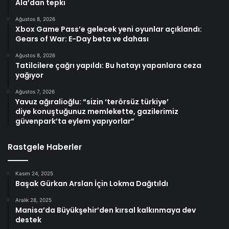
Ala’dan tepki
Ağustos 8, 2026
Xbox Game Pass’e gelecek yeni oyunlar açıklandı:
Gears of War: E-Day beta ve dahası
Ağustos 8, 2026
Tatilcilere çağrı yapıldı: Bu hatayı yapanlara ceza
yağıyor
Ağustos 7, 2026
Yavuz ağıralioğlu: “sizin ‘terörsüz türkiye’
diye konuştuğunuz memlekette, gazilerimiz
güvenpark’ta eylem yapıyorlar”
Rastgele Haberler
Kasım 24, 2025
Başak Gürkan Arslan İçin Lokma Dağıtıldı
Aralık 28, 2025
Manisa’da Büyükşehir’den kırsal kalkınmaya dev
destek