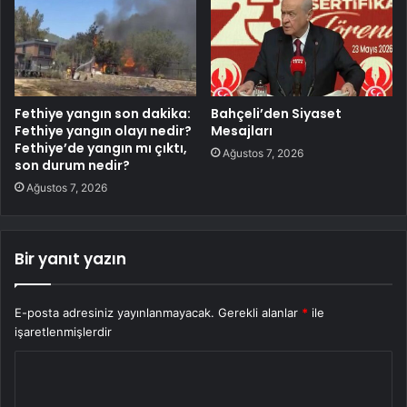
Fethiye yangın son dakika:
Bahçeli’den Siyaset
Fethiye yangın olayı nedir?
Mesajları
Fethiye’de yangın mı çıktı,
Ağustos 7, 2026
son durum nedir?
Ağustos 7, 2026
Bir yanıt yazın
E-posta adresiniz yayınlanmayacak.
Gerekli alanlar
*
ile
işaretlenmişlerdir
Y
o