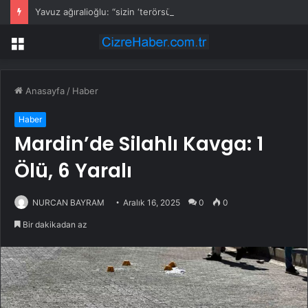
Yavuz ağıralioğlu: “sizin ‘terörsüz türkiye’ diye konuştuğunuz memlekette, gazilerimiz güvenpark’ta eylem yapıyorlar”
Menü
Anasayfa
/
Haber
Haber
Mardin’de Silahlı Kavga: 1
Ölü, 6 Yaralı
NURCAN BAYRAM
Aralık 16, 2025
0
0
Bir dakikadan az