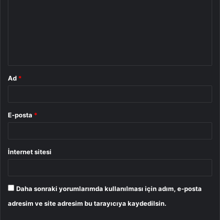
r
u
m
*
Ad
*
E-posta
*
İnternet sitesi
Daha sonraki yorumlarımda kullanılması için adım, e-posta
adresim ve site adresim bu tarayıcıya kaydedilsin.