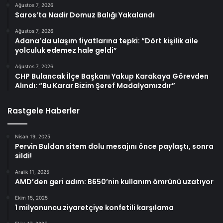
Ağustos 7, 2026
Saros’ta Nadir Domuz Balığı Yakalandı
Ağustos 7, 2026
Adana’da ulaşım fiyatlarına tepki: “Dört kişilik aile
yolculuk edemez hale geldi”
Ağustos 7, 2026
CHP Bulancak İlçe Başkanı Yakup Karakaya Görevden
Alındı: “Bu Karar Bizim Şeref Madalyamızdır”
Rastgele Haberler
Nisan 19, 2025
Pervin Buldan sitem dolu mesajını önce paylaştı, sonra
sildi!
Aralık 11, 2025
AMD’den geri adım: B650’nin kullanım ömrünü uzatıyor
Ekim 15, 2025
1 milyonuncu ziyaretçiye konfetili karşılama