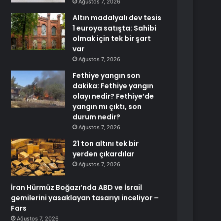
Ağustos 7, 2026
Altın madalyalı dev tesis
1 euroya satışta: Sahibi
olmak için tek bir şart
var
Ağustos 7, 2026
Fethiye yangın son
dakika: Fethiye yangın
olayı nedir? Fethiye’de
yangın mı çıktı, son
durum nedir?
Ağustos 7, 2026
21 ton altını tek bir
yerden çıkardılar
Ağustos 7, 2026
İran Hürmüz Boğazı’nda ABD ve İsrail
gemilerini yasaklayan tasarıyı inceliyor –
Fars
Ağustos 7, 2026