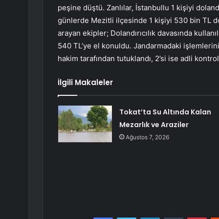
peşine düştü. Zanlılar, İstanbullu 1 kişiyi dolan
günlerde Mezitli ilçesinde 1 kişiyi 530 bin TL do
arayan ekipler; Dolandırıcılık davasında kullan
540 TL’ye el konuldu. Jandarmadaki işlemlerini
hakim tarafından tutuklandı, 2’si ise adli kontro
İlgili Makaleler
Tokat’ta Su Altında Kalan
Mezarlık ve Araziler
Ağustos 7, 2026
Facebook
Twitter
LinkedIn
Tumblr
Pint