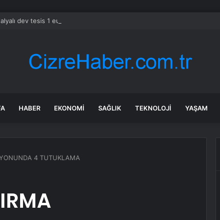
alyalı dev tesis 1 euroya satışta: Sahibi olmak için tek bir şart var
FA
HABER
EKONOMI
SAĞLIK
TEKNOLOJI
YAŞAM
SYONUNDA 4 TUTUKLAMA
DIRMA