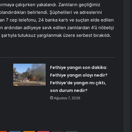
dırmaya çalışırken yakalandı. Zanlıların geçtiğimiz
landırdıkları belirlendi. Şüphelileri ve adreslerini
ılan 7 cep telefonu, 24 banka kartı ve suçtan elde edilen
n ardından adliyeye sevk edilen zanlılardan 4’ü nöbetçi
l şartıyla tutuksuz yargılanmak üzere serbest bırakıldı.
Fethiye yangın son dakika:
Fethiye yangın olayı nedir?
Fethiye’de yangın mı çıktı,
son durum nedir?
Ağustos 7, 2026
erest
Reddit
VKontakte
Odnoklassniki
Pocket
E-Posta ile paylaş
Yazdır