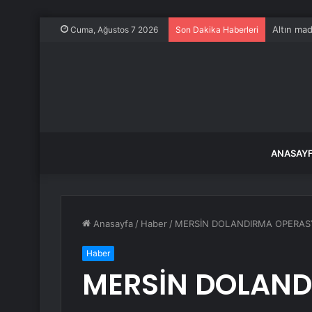
Altın mad
Cuma, Ağustos 7 2026
Son Dakika Haberleri
ANASAY
Anasayfa
/
Haber
/
MERSİN DOLANDIRMA OPERA
Haber
MERSİN DOLAN