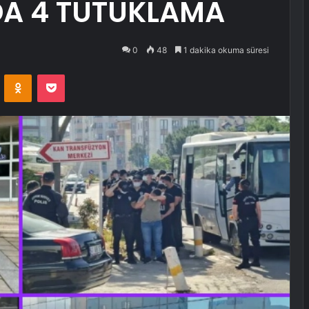
A 4 TUTUKLAMA
0
48
1 dakika okuma süresi
VKontakte
Odnoklassniki
Pocket