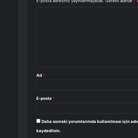
E-posta adresiniz yayınlanmayacak.
Gerekli alanlar
*
i
Y
o
r
u
m
*
Ad
*
E-posta
*
Daha sonraki yorumlarımda kullanılması için adı
kaydedilsin.