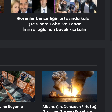
Görenler benzerliğin ortasında kaldı!
İşte Sinem Kobal ve Kenan
İmirzalıoğlu'nun büyük kızı Lalin
mumu Boyama
Albüm: Çin, Denizden Fırlattığı
Gravity-1 Taşıyıcı Roketiyle