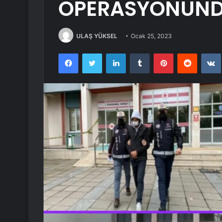
OPERASYONUND
ULAŞ YÜKSEL
Ocak 25, 2023
Facebook
Twitter
LinkedIn
Tumblr
Pinterest
Reddit