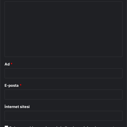
Y
o
r
u
m
*
Ad
*
E-posta
*
İnternet sitesi