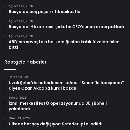
Ağustos 10, 2026
Rusya’da peş peşe kritik suikastler
Ağustos 10, 2026
Rusya’da İHA üreticisi şirketin CEO’sunun aracı patladı
Ağustos 10, 2026
ABD’nin savaştaki bel kemiği olan kritik füzeleri fiilen
bitti
Rastgele Haberler
Haziran 3, 2025
Uzak Şehir’de nefes kesen sahne! ”Sinem’le öpüşmem”
diyen Ozan Akbaba kural bozdu
Ekim 3, 2025
İzmir merkezli FETÖ operasyonunda 35 şüpheli
yakalandı
Nisan 23, 2026
Ülkede her şey değişiyor: Seferler iptal edildi