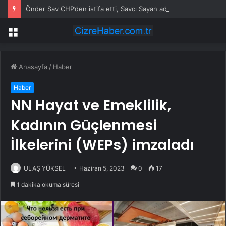
Önder Sav CHP’den istifa etti, Savcı Sayan adak kesti
Menü
Anasayfa
/
Haber
Haber
NN Hayat ve Emeklilik,
Kadının Güçlenmesi
İlkelerini (WEPs) imzaladı
ULAŞ YÜKSEL
Haziran 5, 2023
0
17
1 dakika okuma süresi