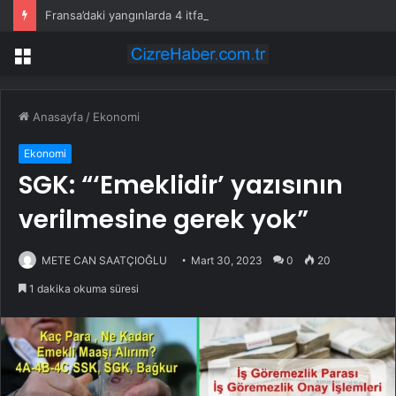
Fransa’daki yangınlarda 4 itfaiye eri hayatını kaybetti
Menü
Anasayfa
/
Ekonomi
Ekonomi
SGK: “‘Emeklidir’ yazısının
verilmesine gerek yok”
METE CAN SAATÇIOĞLU
Mart 30, 2023
0
20
1 dakika okuma süresi