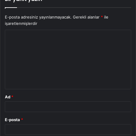
E-posta adresiniz yayınlanmayacak.
Gerekli alanlar
*
ile
işaretlenmişlerdir
Y
o
r
u
m
*
Ad
*
E-posta
*