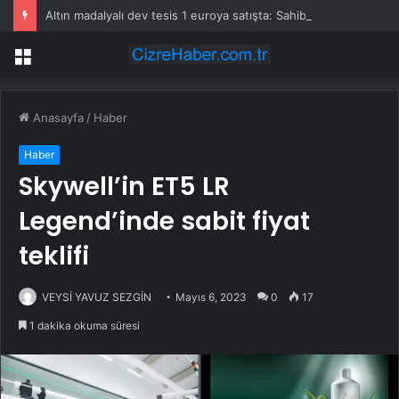
Altın madalyalı dev tesis 1 euroya satışta: Sahibi olmak için tek bir şart var
Menü
Anasayfa
/
Haber
Haber
Skywell’in ET5 LR
Legend’inde sabit fiyat
teklifi
VEYSİ YAVUZ SEZGİN
Mayıs 6, 2023
0
17
1 dakika okuma süresi