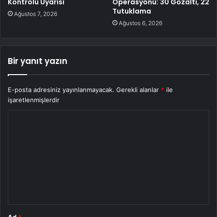
Kontrolü Uyarısı
Operasyonu: 30 Gözaltı, 22
Tutuklama
Ağustos 7, 2026
Ağustos 6, 2026
Bir yanıt yazın
E-posta adresiniz yayınlanmayacak.
Gerekli alanlar
*
ile
işaretlenmişlerdir
Y
o
r
u
m
*