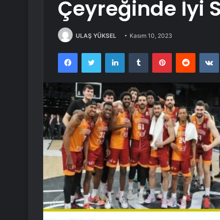
Çeyreğinde İyi S
ULAŞ YÜKSEL
Kasım 10, 2023
Facebook
Twitter
LinkedIn
Tumblr
Pinterest
Reddit