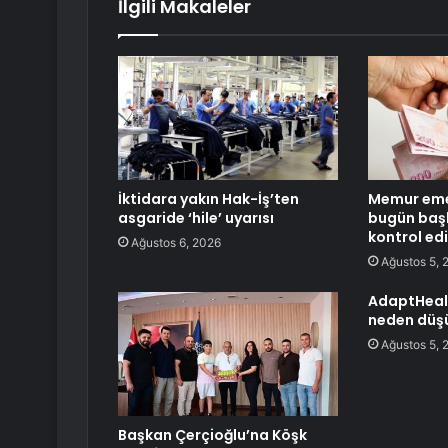
İlgili Makaleler
İktidara yakın Hak-İş’ten
Memur emek
asgaride ‘hile’ uyarısı
bugün başl
kontrol ed
Ağustos 6, 2026
Ağustos 5, 
AdaptHealt
neden düş
Ağustos 5, 
Başkan Çerçioğlu’na Köşk