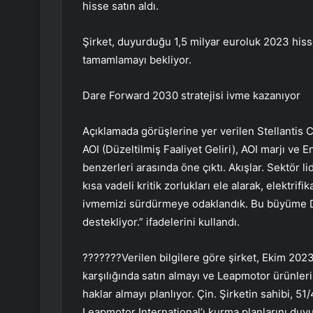
hisse satın aldı.
Şirket, duyurduğu 1,5 milyar euroluk 2023 hiss
tamamlamayı bekliyor.
Dare Forward 2030 stratejisi ivme kazanıyor
Açıklamada görüşlerine yer verilen Stellantis CF
AOI (Düzeltilmiş Faaliyet Geliri), AOI marjı ve 
benzerleri arasında öne çıktı. Akışlar. Sektör li
kısa vadeli kritik zorlukları ele alarak, elekt
ivmemizi sürdürmeye odaklandık. Bu büyüme D
destekliyor.” ifadelerini kullandı.
???????Verilen bilgilere göre şirket, Ekim 2023
karşılığında satın almayı ve Leapmotor ürünlerin
haklar almayı planlıyor. Çin. Şirketin sahibi, 51/
Leapmotor International’ı kurma planlarını duy