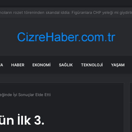
a dehşet anları: Kapağı açtıklarında gördüklerine inanamadılar
FA
HABER
EKONOMI
SAĞLIK
TEKNOLOJI
YAŞAM
reğinde İyi Sonuçlar Elde Etti
ün İlk 3.