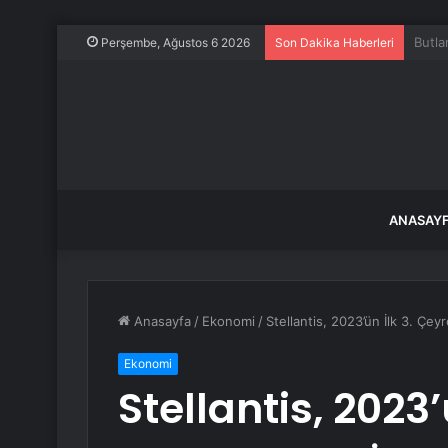
Uçakt
Perşembe, Ağustos 6 2026
Son Dakika Haberleri
ANASAY
Anasayfa
/
Ekonomi
/
Stellantis, 2023’ün İlk 3. Çey
Ekonomi
Stellantis, 2023’