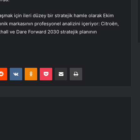
ulaşmak için ileri düzey bir stratejik hamle olarak Ekim
ikonik markasının profesyonel analizini içeriyor: Citroën,
hall ve Dare Forward 2030 stratejik planının
erest
Reddit
VKontakte
Odnoklassniki
Pocket
E-Posta ile paylaş
Yazdır