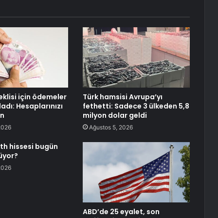
lisi için ödemeler
Türk hamsisi Avrupa’yı
adı: Hesaplarınızı
fethetti: Sadece 3 ülkeden 5,8
in
milyon dolar geldi
2026
Ağustos 5, 2026
h hissesi bugün
üyor?
2026
ABD’de 25 eyalet, son