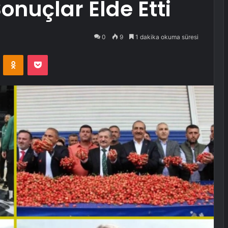
onuçlar Elde Etti
0
9
1 dakika okuma süresi
VKontakte
Odnoklassniki
Pocket