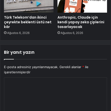
Türk Telekom’dan ikinci
Anthropic, Claude için
çeyrekte beklenti üstü net
kendi yapay zeka çiplerini
kâr
tasarlayacak
Ağustos 6, 2026
Ağustos 6, 2026
Bir yanıt yazın
E-posta adresiniz yayınlanmayacak.
Gerekli alanlar
*
ile
işaretlenmişlerdir
Y
o
r
u
m