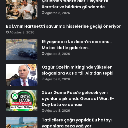
Şeflerden ‘sahte alerji’ isyanı: Ek
ücretler ve bildirim gündemde
Ağustos 8, 2026
BofA’nın Hartnett’i savunma hisselerine geçişi öneriyor
Ağustos 8, 2026
19 yaşındaki Nazlıcan’ın acı sonu…
Motosikletle giderken…
Ağustos 8, 2026
Özgür Özel’in mitinginde yükselen
sloganlara AK Partili Ala’dan tepki
Ağustos 8, 2026
Xbox Game Pass’e gelecek yeni
oyunlar açıklandı: Gears of War: E-
Day beta ve dahası
Ağustos 8, 2026
Tatilcilere çağrı yapıldı: Bu hatayı
yapanlara ceza yağıyor