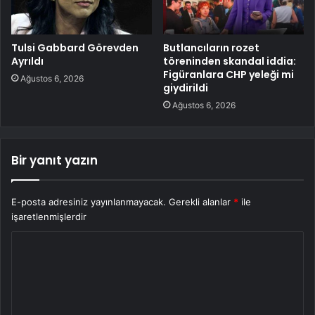
Tulsi Gabbard Görevden
Butlancıların rozet
Ayrıldı
töreninden skandal iddia:
Figüranlara CHP yeleği mi
Ağustos 6, 2026
giydirildi
Ağustos 6, 2026
Bir yanıt yazın
E-posta adresiniz yayınlanmayacak.
Gerekli alanlar
*
ile
işaretlenmişlerdir
Y
o
r
u