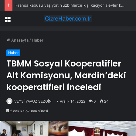
Fransa kabusu yaşıyor: Yüzbinlerce kişi kaçıyor alevler kovalıyor
Menü
Anasayfa
/
Haber
Haber
TBMM Sosyal Kooperatifler
Alt Komisyonu, Mardin’deki
kooperatifleri inceledi
VEYSİ YAVUZ SEZGİN
Aralık 14, 2022
0
24
2 dakika okuma süresi