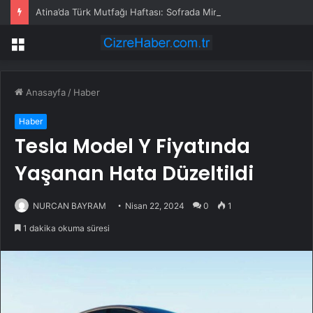
Atina’da Türk Mutfağı Haftası: Sofrada Miras
Menü
Anasayfa
/
Haber
Haber
Tesla Model Y Fiyatında
Yaşanan Hata Düzeltildi
NURCAN BAYRAM
Nisan 22, 2024
0
1
1 dakika okuma süresi