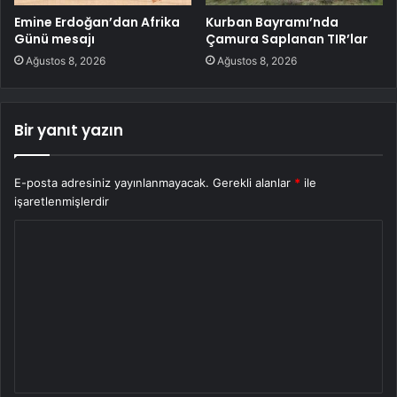
Emine Erdoğan’dan Afrika
Kurban Bayramı’nda
Günü mesajı
Çamura Saplanan TIR’lar
Ağustos 8, 2026
Ağustos 8, 2026
Bir yanıt yazın
E-posta adresiniz yayınlanmayacak.
Gerekli alanlar
*
ile
işaretlenmişlerdir
Y
o
r
u
m
*