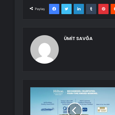
Facebook
Twitter
LinkedIn
Tumblr
Pint
Paylaş
ÜMİT SAVĞA