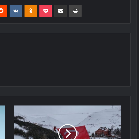
erest
Reddit
VKontakte
Odnoklassniki
Pocket
E-Posta ile paylaş
Yazdır