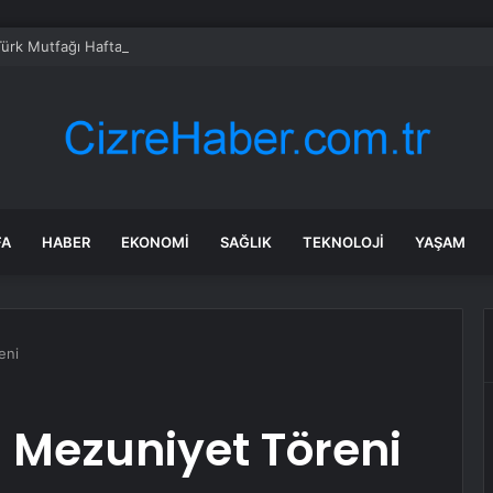
Türk Mutfağı Haftası: Sofrada Miras
FA
HABER
EKONOMI
SAĞLIK
TEKNOLOJI
YAŞAM
eni
 Mezuniyet Töreni