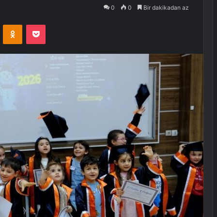
0
0
Bir dakikadan az
VKontakte
Odnoklassniki
Pocket