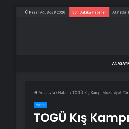
Atina’da 
Pazar, Ağustos 9 2026
Son Dakika Haberleri
ANASAY
Anasayfa
/
Haber
/
TOGÜ Kış Kampı Mezuniyet Tör
Haber
TOGÜ Kış Kampı