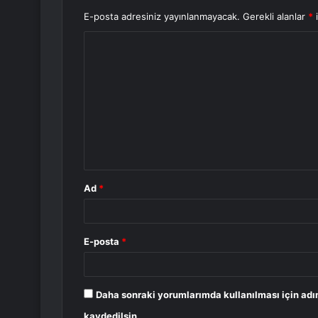
E-posta adresiniz yayınlanmayacak.
Gerekli alanlar
*
i
Y
o
r
u
m
*
Ad
*
E-posta
*
Daha sonraki yorumlarımda kullanılması için adı
kaydedilsin.