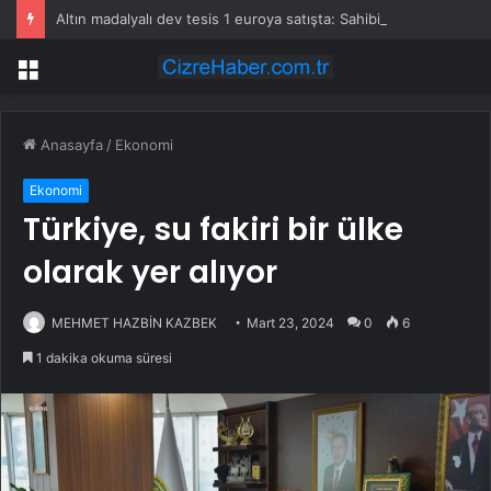
Altın madalyalı dev tesis 1 euroya satışta: Sahibi olmak için tek bir şart var
Menü
Anasayfa
/
Ekonomi
Ekonomi
Türkiye, su fakiri bir ülke
olarak yer alıyor
MEHMET HAZBİN KAZBEK
Mart 23, 2024
0
6
1 dakika okuma süresi