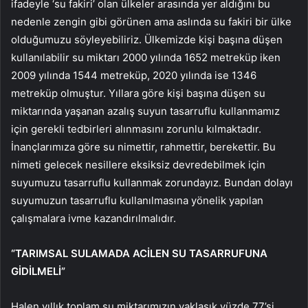
ifadeyle ‘su fakiri’ olan ülkeler arasında yer aldığını bu
nedenle zengin gibi görünen ama aslında su fakiri bir ülke
olduğumuzu söyleyebiliriz. Ülkemizde kişi başına düşen
kullanılabilir su miktarı 2000 yılında 1652 metreküp iken
2009 yılında 1544 metreküp, 2020 yılında ise 1346
metreküp olmuştur. Yıllara göre kişi başına düşen su
miktarında yaşanan azalış suyun tasarruflu kullanmamız
için gerekli tedbirleri alınmasını zorunlu kılmaktadır.
İnançlarımıza göre su nimettir, rahmettir, berekettir. Bu
nimeti gelecek nesillere eksiksiz devredebilmek için
suyumuzu tasarruflu kullanmak zorundayız. Bundan dolayı
suyumuzun tasarruflu kullanılmasına yönelik yapılan
çalışmalara ivme kazandırılmalıdır.
“TARIMSAL SULAMADA ACİLEN SU TASARRUFUNA
GİDİLMELİ”
Halen yıllık toplam su miktarımızın yaklaşık yüzde 77’si