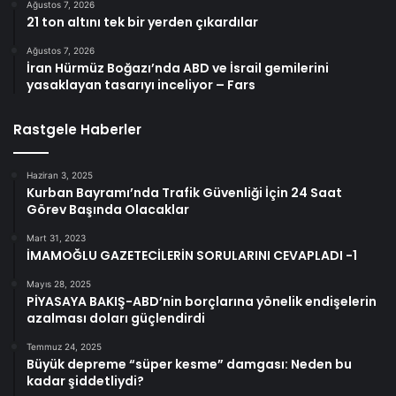
Ağustos 7, 2026
21 ton altını tek bir yerden çıkardılar
Ağustos 7, 2026
İran Hürmüz Boğazı’nda ABD ve İsrail gemilerini
yasaklayan tasarıyı inceliyor – Fars
Rastgele Haberler
Haziran 3, 2025
Kurban Bayramı’nda Trafik Güvenliği İçin 24 Saat
Görev Başında Olacaklar
Mart 31, 2023
İMAMOĞLU GAZETECİLERİN SORULARINI CEVAPLADI -1
Mayıs 28, 2025
PİYASAYA BAKIŞ-ABD’nin borçlarına yönelik endişelerin
azalması doları güçlendirdi
Temmuz 24, 2025
Büyük depreme “süper kesme” damgası: Neden bu
kadar şiddetliydi?