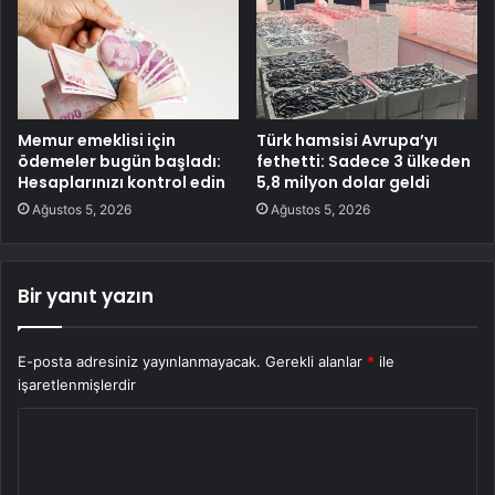
Memur emeklisi için
Türk hamsisi Avrupa’yı
ödemeler bugün başladı:
fethetti: Sadece 3 ülkeden
Hesaplarınızı kontrol edin
5,8 milyon dolar geldi
Ağustos 5, 2026
Ağustos 5, 2026
Bir yanıt yazın
E-posta adresiniz yayınlanmayacak.
Gerekli alanlar
*
ile
işaretlenmişlerdir
Y
o
r