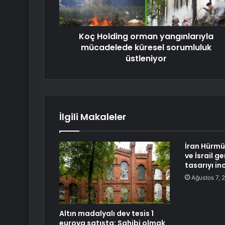
Koç Holding orman yangınlarıyla
mücadelede küresel sorumluluk
üstleniyor
İlgili Makaleler
İran Hürmü
ve İsrail g
tasarıyı in
Ağustos 7, 
Altın madalyalı dev tesis 1
euroya satışta: Sahibi olmak