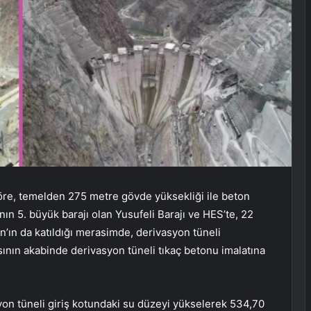
öre, temelden 275 metre gövde yüksekliği ile beton
nın 5. büyük barajı olan Yusufeli Barajı ve HES’te, 22
ın da katıldığı merasimde, derivasyon tüneli
sının akabinde derivasyon tüneli tıkaç betonu imalatına
yon tüneli giriş kotundaki su düzeyi yükselerek 534,70