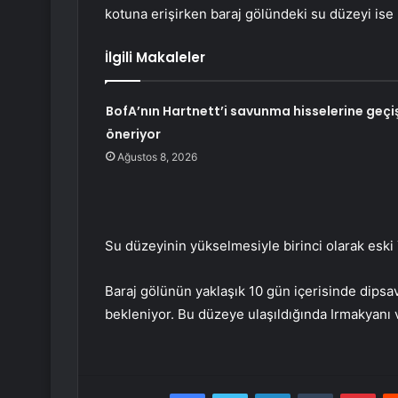
kotuna erişirken baraj gölündeki su düzeyi ise
İlgili Makaleler
BofA’nın Hartnett’i savunma hisselerine geçi
öneriyor
Ağustos 8, 2026
Su düzeyinin yükselmesiyle birinci olarak eski Y
Baraj gölünün yaklaşık 10 gün içerisinde dips
bekleniyor. Bu düzeye ulaşıldığında Irmakyanı v
Facebook
Twitter
LinkedIn
Tumblr
Pint