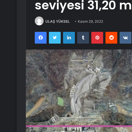
seviyesi 31,20 
ULAŞ YÜKSEL
Kasım 29, 2022
Facebook
Twitter
LinkedIn
Tumblr
Pinterest
Reddit