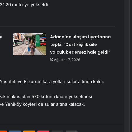
 31,20 metreye yükseldi.
şi
Adana’da ulaşım fiyatlarına
tepki: “Dört kişilik aile
yolculuk edemez hale geldi”
Ağustos 7, 2026
usufeli ve Erzurum kara yolları sular altında kaldı.
avak makûs olan 570 kotuna kadar yükselmesi
e Yeniköy köyleri de sular altına kalacak.
erest
Reddit
VKontakte
Odnoklassniki
Pocket
E-Posta ile paylaş
Yazdır