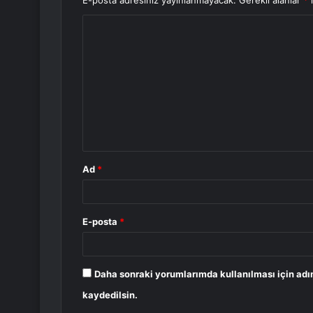
E-posta adresiniz yayınlanmayacak.
Gerekli alanlar
*
i
Y
o
r
u
m
*
Ad
*
E-posta
*
Daha sonraki yorumlarımda kullanılması için adı
kaydedilsin.