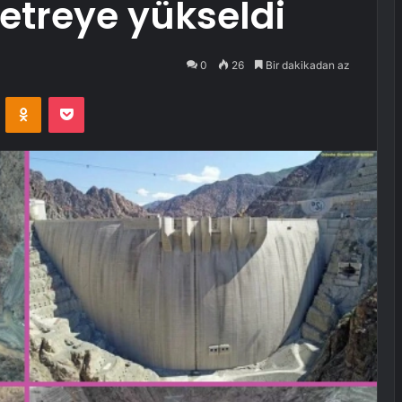
metreye yükseldi
0
26
Bir dakikadan az
VKontakte
Odnoklassniki
Pocket