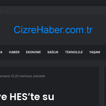
a’daki yangınlarda 4 itfaiye eri hayatını kaybetti
FA
HABER
EKONOMI
SAĞLIK
TEKNOLOJI
YAŞAM
seviyesi 31,20 metreye yükseldi
ve HES’te su