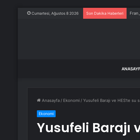
Frans
Cumartesi, Ağustos 8 2026
Son Dakika Haberleri
ANASAY
Anasayfa
/
Ekonomi
/
Yusufeli Barajı ve HES’te su 
Ekonomi
Yusufeli Barajı 