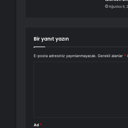
Ağustos 6, 
Bir yanıt yazın
E-posta adresiniz yayınlanmayacak.
Gerekli alanlar
*
i
Y
o
r
u
m
*
Ad
*