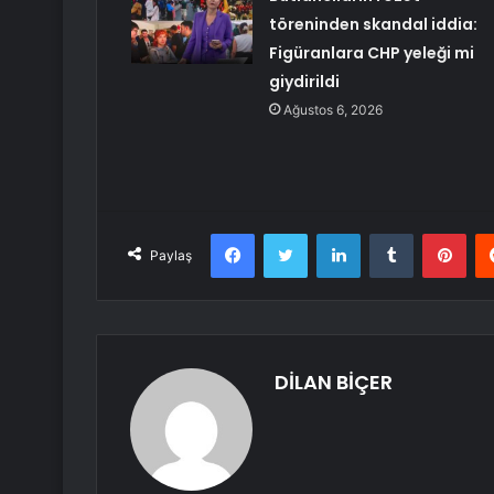
töreninden skandal iddia:
Figüranlara CHP yeleği mi
giydirildi
Ağustos 6, 2026
Facebook
Twitter
LinkedIn
Tumblr
Pint
Paylaş
DİLAN BİÇER