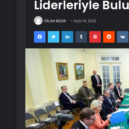
Liderleriyle Bul
DİLAN BİÇER
Eylül 16, 2025
Facebook
Twitter
LinkedIn
Tumblr
Pinterest
Reddit