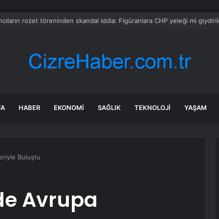
a dehşet anları: Kapağı açtıklarında gördüklerine inanamadılar
FA
HABER
EKONOMI
SAĞLIK
TEKNOLOJI
YAŞAM
eriyle Buluştu
’de Avrupa