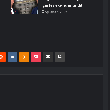
için fezleke hazırlandı!
Ağustos 6, 2026
erest
Reddit
VKontakte
Odnoklassniki
Pocket
E-Posta ile paylaş
Yazdır