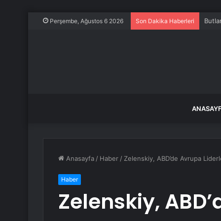
Uçakt
Perşembe, Ağustos 6 2026
Son Dakika Haberleri
ANASAY
Anasayfa
/
Haber
/
Zelenskiy, ABD’de Avrupa Liderl
Haber
Zelenskiy, ABD