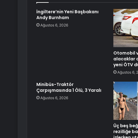
İngiltere’nin Yeni Başbakanı
Andy Burnham
Ağustos 6, 2026
Otomobil v
alacaklar 
yeni ÖTV d
Ağustos 6, 
Minibüs-Traktör
Çarpışmasında 1 Ölü, 3 Yaralı
Ağustos 6, 2026
Üç beş beğe
rezilliğe b
izlerken u