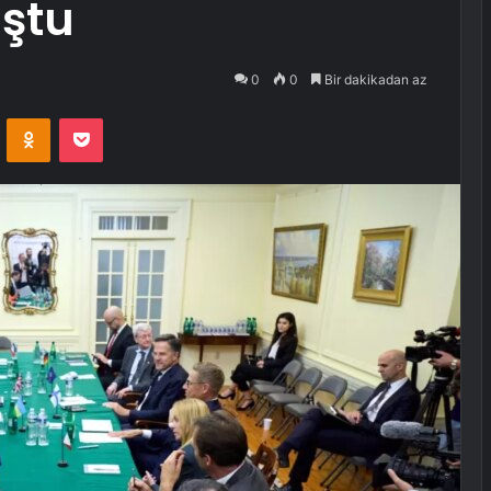
uştu
0
0
Bir dakikadan az
VKontakte
Odnoklassniki
Pocket