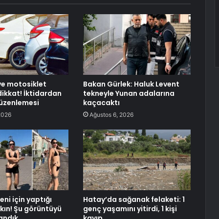
e motosiklet
Bakan Gürlek: Haluk Levent
dikkat! İktidardan
tekneyle Yunan adalarına
üzenlemesi
kaçacaktı
2026
Ağustos 6, 2026
ni için yaptığı
Hatay’da sağanak felaketi: 1
akın! Şu görüntüyü
genç yaşamını yitirdi, 1 kişi
tandık
kayıp