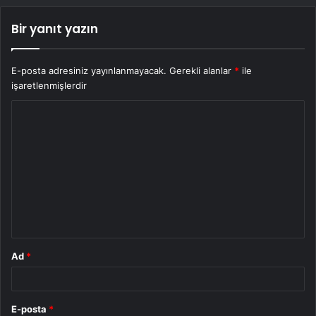
Bir yanıt yazın
E-posta adresiniz yayınlanmayacak.
Gerekli alanlar
*
ile
işaretlenmişlerdir
Y
o
r
u
m
*
Ad
*
E-posta
*