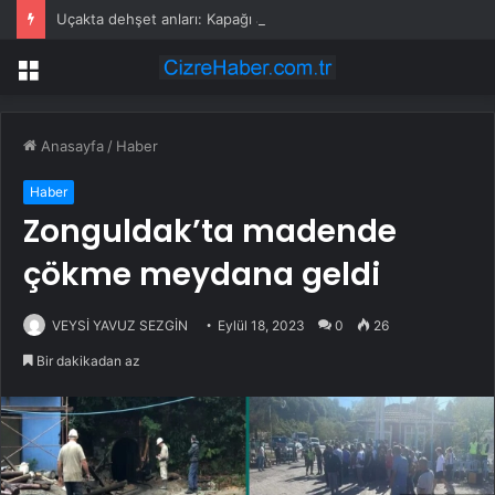
Uçakta dehşet anları: Kapağı açtıklarında gördüklerine inanamadılar
Menü
Anasayfa
/
Haber
Haber
Zonguldak’ta madende
çökme meydana geldi
VEYSİ YAVUZ SEZGİN
Eylül 18, 2023
0
26
Bir dakikadan az