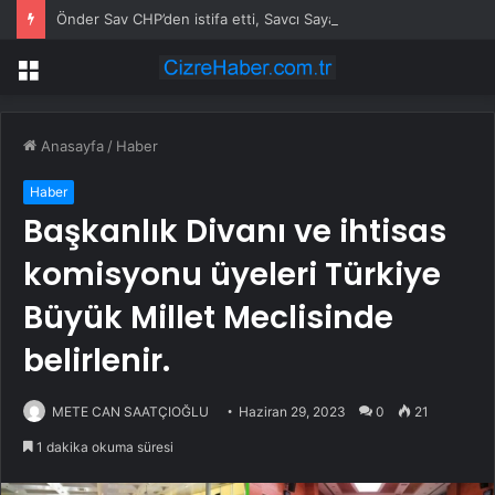
Önder Sav CHP’den istifa etti, Savcı Sayan adak kesti
Menü
Anasayfa
/
Haber
Haber
Başkanlık Divanı ve ihtisas
komisyonu üyeleri Türkiye
Büyük Millet Meclisinde
belirlenir.
METE CAN SAATÇIOĞLU
Haziran 29, 2023
0
21
1 dakika okuma süresi