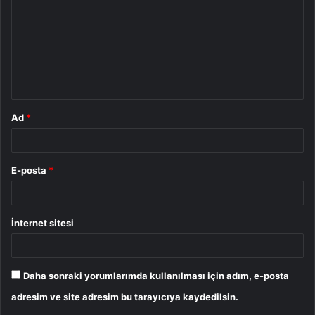
r
u
m
*
Ad
*
E-posta
*
İnternet sitesi
Daha sonraki yorumlarımda kullanılması için adım, e-posta
adresim ve site adresim bu tarayıcıya kaydedilsin.