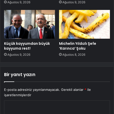
Ağustos 9, 2026
Ağustos 9, 2026
Küçük kayyumdan büyük
Michelin Yıldızlı Şefe
kayyuma rest!
‘Karınca’ Şoku
Ağustos 9, 2026
Ağustos 8, 2026
Bir yanıt yazın
E-posta adresiniz yayınlanmayacak.
Gerekli alanlar
*
ile
işaretlenmişlerdir
Y
o