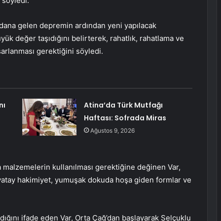
 söyledi.
ydana gelen depremin ardından yeni yapılacak
k değer taşıdığını belirterek, rahatlık, rahatlama ve
arlanması gerektiğini söyledi.
nı
Atina’da Türk Mutfağı
Haftası: Sofrada Miras
Ağustos 9, 2026
da malzemelerin kullanılması gerektiğine değinen Var,
, yatay hakimiyet, yumuşak dokuda hoşa giden formlar ve
adığını ifade eden Var, Orta Çağ’dan başlayarak Selçuklu