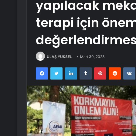
yapılacak meka
terapi için önem
değerlendirmes
ULAŞ YÜKSEL
Mart 30, 2023
Facebook
Twitter
LinkedIn
Tumblr
Pinterest
Reddit