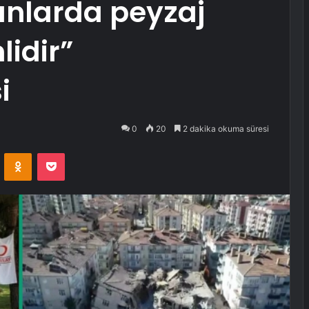
nlarda peyzaj
lidir”
i
0
20
2 dakika okuma süresi
VKontakte
Odnoklassniki
Pocket