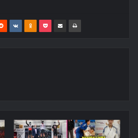
erest
Reddit
VKontakte
Odnoklassniki
Pocket
E-Posta ile paylaş
Yazdır