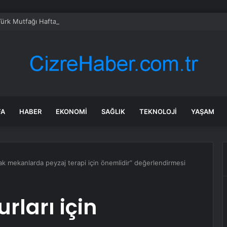
Türk Mutfağı Haftası: Sofrada Miras
FA
HABER
EKONOMI
SAĞLIK
TEKNOLOJI
YAŞAM
ak mekanlarda peyzaj terapi için önemlidir” değerlendirmesi
ları için