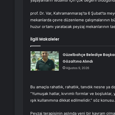
yaşayanların tedavisi için çok değerli olduğunu
prof. Dr. Var, Kahramanmaraş’ta 6 Şubat’ta me
mekanlarda çevre düzenleme çalışmalarının büyü
huzur ortamı yaratacak peyzaj mekanlarının tas
İlgili Makaleler
Güzelbahçe Belediye Başka
Gözaltına Alındı
Ağustos 9, 2026
Bu amaçla rahatlık, rahatlık, tanıdık nesne ya 
“Yumuşak hatlar, kıvrımlı formlar ve boşluklar
ışık kullanımına dikkat edilmelidir.” söz konusu.
Peyzaj terapisinin aslında yeni bir kavram olm