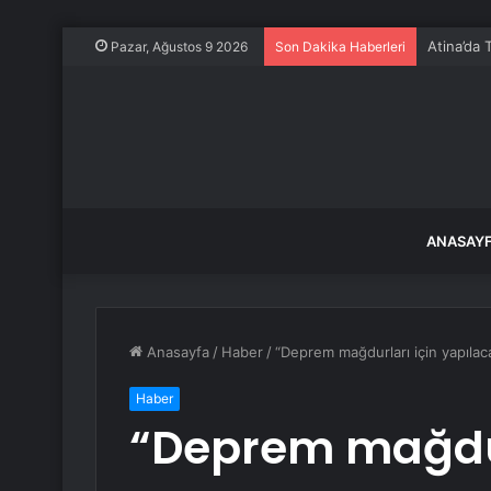
Atina’da 
Pazar, Ağustos 9 2026
Son Dakika Haberleri
ANASAY
Anasayfa
/
Haber
/
“Deprem mağdurları için yapılac
Haber
“Deprem mağdur