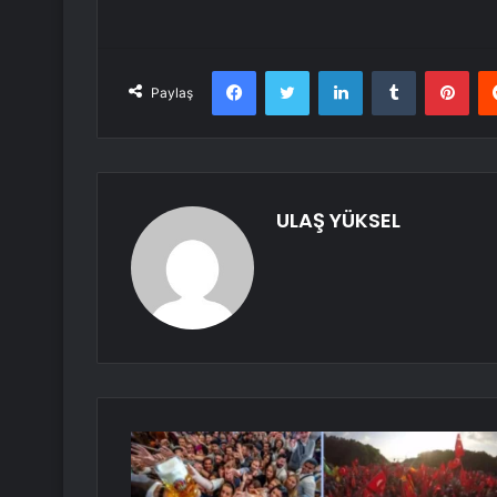
Facebook
Twitter
LinkedIn
Tumblr
Pint
Paylaş
ULAŞ YÜKSEL