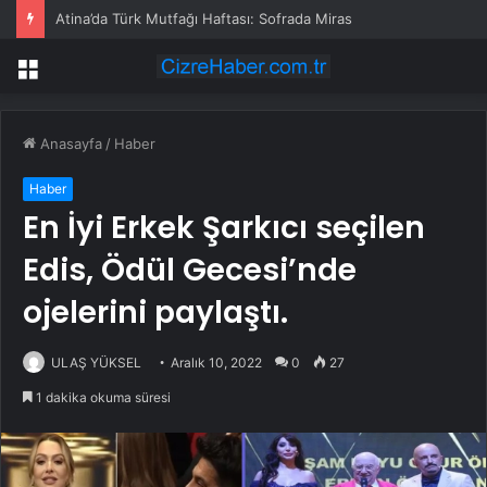
Atina’da Türk Mutfağı Haftası: Sofrada Miras
Menü
Anasayfa
/
Haber
Haber
En İyi Erkek Şarkıcı seçilen
Edis, Ödül Gecesi’nde
ojelerini paylaştı.
ULAŞ YÜKSEL
Aralık 10, 2022
0
27
1 dakika okuma süresi