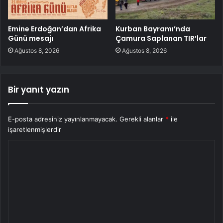
Emine Erdoğan’dan Afrika
Kurban Bayramı’nda
Günü mesajı
Çamura Saplanan TIR’lar
Ağustos 8, 2026
Ağustos 8, 2026
Bir yanıt yazın
E-posta adresiniz yayınlanmayacak.
Gerekli alanlar
*
ile
işaretlenmişlerdir
Y
o
r
u
m
*