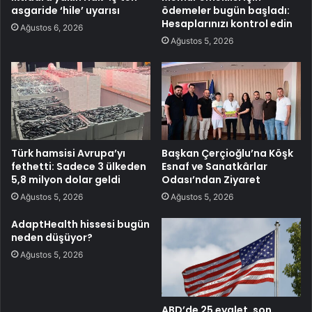
asgaride ‘hile’ uyarısı
ödemeler bugün başladı:
Hesaplarınızı kontrol edin
Ağustos 6, 2026
Ağustos 5, 2026
Türk hamsisi Avrupa’yı
Başkan Çerçioğlu’na Köşk
fethetti: Sadece 3 ülkeden
Esnaf ve Sanatkârlar
5,8 milyon dolar geldi
Odası’ndan Ziyaret
Ağustos 5, 2026
Ağustos 5, 2026
AdaptHealth hissesi bugün
neden düşüyor?
Ağustos 5, 2026
ABD’de 25 eyalet, son