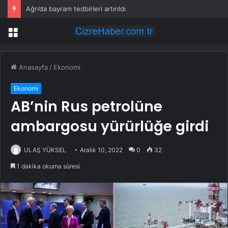
Ağrı’da bayram tedbirleri artırıldı
Menü
Anasayfa
/
Ekonomi
Ekonomi
AB’nin Rus petrolüne
ambargosu yürürlüğe girdi
ULAŞ YÜKSEL
Aralık 10, 2022
0
32
1 dakika okuma süresi