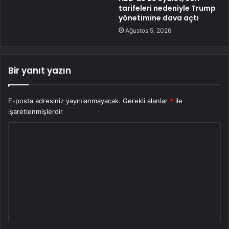
tarifeleri nedeniyle Trump
yönetimine dava açtı
Ağustos 5, 2026
Bir yanıt yazın
E-posta adresiniz yayınlanmayacak.
Gerekli alanlar
*
ile
işaretlenmişlerdir
Y
o
r
u
m
*