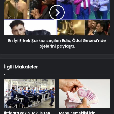
En İyi Erkek Şarkıcı seçilen Edis, Ödül Gecesi'nde
ojelerini paylaştı.
İlgili Makaleler
İktidara yakın Hak-İş’ten
Memur emeklisi için