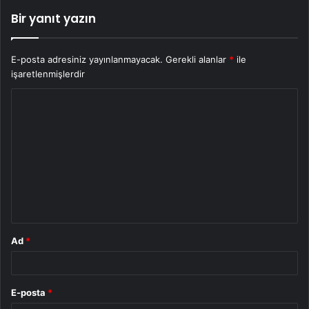
Bir yanıt yazın
E-posta adresiniz yayınlanmayacak.
Gerekli alanlar
*
ile
işaretlenmişlerdir
Y
o
r
u
m
*
Ad
*
E-posta
*