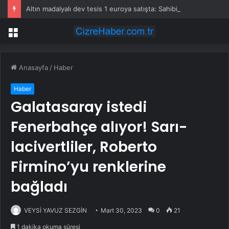
Altın madalyalı dev tesis 1 euroya satışta: Sahibi olmak için tek bir şart var
Menü
Anasayfa
/
Haber
Haber
Galatasaray istedi
Fenerbahçe alıyor! Sarı-
lacivertliler, Roberto
Firmino’yu renklerine
bağladı
VEYSİ YAVUZ SEZGİN
Mart 30, 2023
0
21
1 dakika okuma süresi