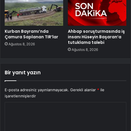
Kurban Bayramı’nda
Ahbap soruşturmasında iş
Çamura Saplanan TIR’lar
insanı Hüseyin Başaran’a
tutuklama talebi
Ağustos 8, 2026
Ağustos 8, 2026
Bir yanıt yazın
E-posta adresiniz yayınlanmayacak.
Gerekli alanlar
*
ile
işaretlenmişlerdir
Y
o
r