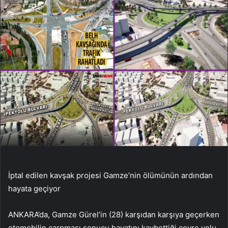
İptal edilen kavşak projesi Gamze’nin ölümünün ardından
hayata geçiyor
ANKARA’da, Gamze Gürel’in (28) karşıdan karşıya geçerken
otomobilin çarpması sonucu hayatını kaybettiği çevre yolu