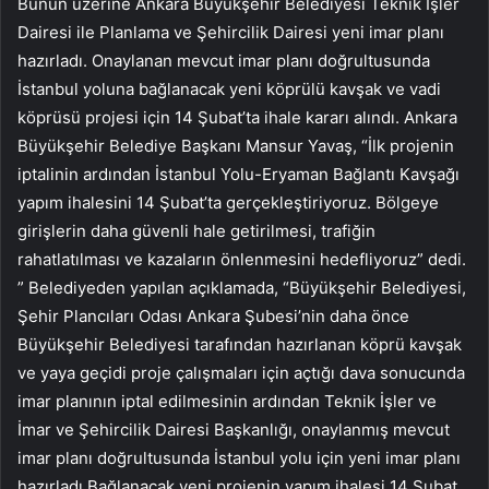
Bunun üzerine Ankara Büyükşehir Belediyesi Teknik İşler
Dairesi ile Planlama ve Şehircilik Dairesi yeni imar planı
hazırladı. Onaylanan mevcut imar planı doğrultusunda
İstanbul yoluna bağlanacak yeni köprülü kavşak ve vadi
köprüsü projesi için 14 Şubat’ta ihale kararı alındı. Ankara
Büyükşehir Belediye Başkanı Mansur Yavaş, “İlk projenin
iptalinin ardından İstanbul Yolu-Eryaman Bağlantı Kavşağı
yapım ihalesini 14 Şubat’ta gerçekleştiriyoruz. Bölgeye
girişlerin daha güvenli hale getirilmesi, trafiğin
rahatlatılması ve kazaların önlenmesini hedefliyoruz” dedi.
” Belediyeden yapılan açıklamada, “Büyükşehir Belediyesi,
Şehir Plancıları Odası Ankara Şubesi’nin daha önce
Büyükşehir Belediyesi tarafından hazırlanan köprü kavşak
ve yaya geçidi proje çalışmaları için açtığı dava sonucunda
imar planının iptal edilmesinin ardından Teknik İşler ve
İmar ve Şehircilik Dairesi Başkanlığı, onaylanmış mevcut
imar planı doğrultusunda İstanbul yolu için yeni imar planı
hazırladı.Bağlanacak yeni projenin yapım ihalesi 14 Şubat