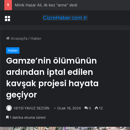
Minik Hazar Ali, ilk kez “anne” dedi
Menü
Anasayfa
/
Haber
Haber
Gamze’nin ölümünün
ardından iptal edilen
kavşak projesi hayata
geçiyor
VEYSİ YAVUZ SEZGİN
Ocak 16, 2024
0
12
1 dakika okuma süresi