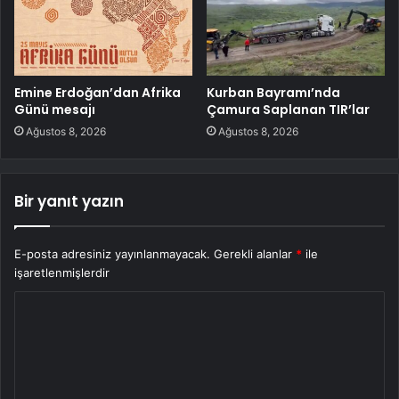
Emine Erdoğan’dan Afrika
Kurban Bayramı’nda
Günü mesajı
Çamura Saplanan TIR’lar
Ağustos 8, 2026
Ağustos 8, 2026
Bir yanıt yazın
E-posta adresiniz yayınlanmayacak.
Gerekli alanlar
*
ile
işaretlenmişlerdir
Y
o
r
u