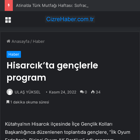
Atina’da Türk Mutfağı Haftası: Sofrada Miras
Menü
Anasayfa
/
Haber
Haber
Hisarcık’ta gençlerle
program
ULAŞ YÜKSEL
Kasım 24, 2022
0
34
1 dakika okuma süresi
Kütahya’nın Hisarcık ilçesinde İlçe Gençlik Kolları
Başkanlığınca düzenlenen toplantıda gençlere, “İlk Oyum