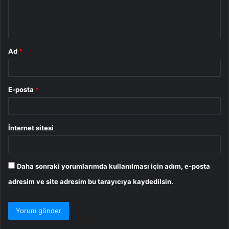
m
*
Ad
*
E-posta
*
İnternet sitesi
Daha sonraki yorumlarımda kullanılması için adım, e-posta
adresim ve site adresim bu tarayıcıya kaydedilsin.