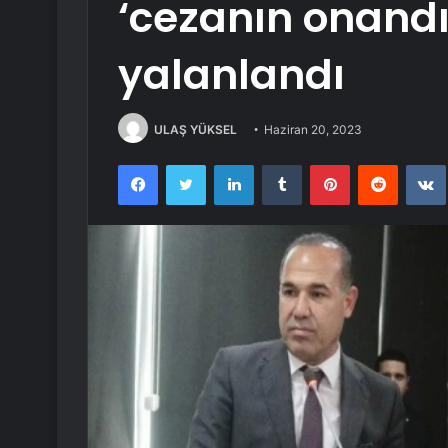
‘cezanın onandığ
yalanlandı
ULAŞ YÜKSEL
Haziran 20, 2023
Facebook
Twitter
LinkedIn
Tumblr
Pinterest
Reddit