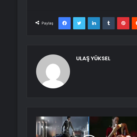
Facebook
Twitter
LinkedIn
Tumblr
Pint
Paylaş
ULAŞ YÜKSEL