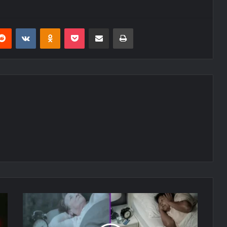
erest
Reddit
VKontakte
Odnoklassniki
Pocket
E-Posta ile paylaş
Yazdır