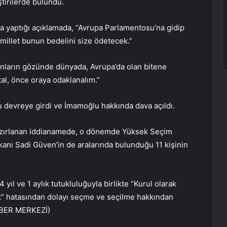
ştirilerde bulundu.
a yaptığı açıklamada, “Avrupa Parlamentosu’na gidip
millet bunun bedelini size ödetecek.”
onların gözünde dünyada, Avrupa’da olan bitene
tal, önce oraya odaklanalım.”
devreye girdi ve İmamoğlu hakkında dava açıldı.
hazırlanan iddianamede, o dönemde Yüksek Seçim
nı Sadi Güven’in de aralarında bulunduğu 11 kişinin
yıl ve 1 aylık tutukluluğuyla birlikte “Kurul olarak
t” hatasından dolayı seçme ve seçilme hakkından
(HABER MERKEZİ)