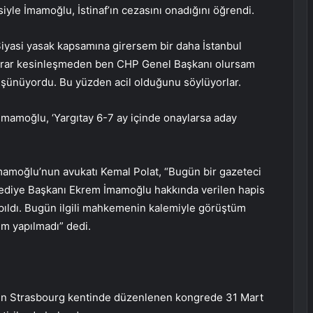
kisiyle İmamoğlu, İstinaf’ın cezasını onadığını öğrendi.
iyasi yasak kapsamına girersem bir daha İstanbul
arar kesinleşmeden ben CHP Genel Başkanı olursam
düşünüyordu. Bu yüzden acil olduğunu söylüyorlar.
 İmamoğlu, ‘Yargıtay 6-7 ay içinde onaylarsa aday
amoğlu’nun avukatı Kemal Polat, “Bugün bir gazeteci
ediye Başkanı Ekrem İmamoğlu hakkında verilen hapis
pıldı. Bugün ilgili mahkemenin kalemiyle görüştüm
em yapılmadı” dedi.
nın Strasbourg kentinde düzenlenen kongrede 31 Mart