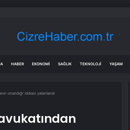
en Siyaset Mesajları
FA
HABER
EKONOMI
SAĞLIK
TEKNOLOJI
YAŞAM
ın onandığı’ iddiası yalanlandı
avukatından