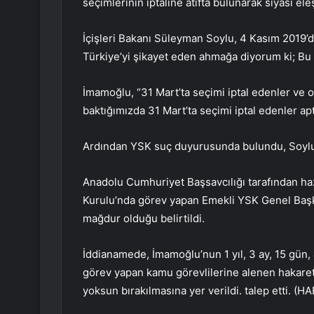
seçimlerinin iptaline atıfta bulunarak siyasi ele
İçişleri Bakanı Süleyman Soylu, 4 Kasım 2019’d
Türkiye’yi şikayet eden ahmağa diyorum ki; Bu 
İmamoğlu, “31 Mart’ta seçimi iptal edenler ve 
baktığımızda 31 Mart’ta seçimi iptal edenler ap
Ardından YSK suç duyurusunda bulundu, Soylu 
Anadolu Cumhuriyet Başsavcılığı tarafından 
Kurulu’nda görev yapan Emekli YSK Genel Başka
mağdur olduğu belirtildi.
İddianamede, İmamoğlu’nun 1 yıl, 3 ay, 15 gün, 4 
görev yapan kamu görevlilerine alenen hakare
yoksun bırakılmasına yer verildi. talep etti. 