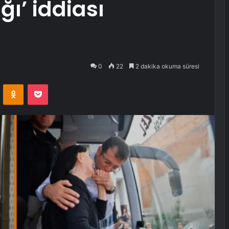
ı’ iddiası
0
22
2 dakika okuma süresi
VKontakte
Odnoklassniki
Pocket