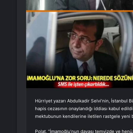
Hürriyet yazarı Abdulkadir Selvi’nin, İstanbul
hapis cezasının onaylandığı iddiası kabul edild
mektubunun kendilerine iletilen rastgele yeni b
Polat, “İmamoğlu’nun davası temyizde ve henüz