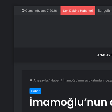
Bahçeli’d
Cuma, Ağustos 7 2026
Son Dakika Haberleri
ANASAY
Anasayfa
/
Haber
/
İmamoğlu’nun avukatından ‘cezan
Haber
İmamoğlu’nun 