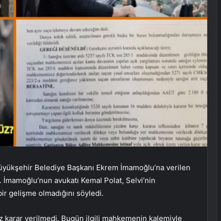
 Büyükşehir Belediye Başkanı Ekrem İmamoğlu’na verilen
i. İmamoğlu’nun avukatı Kemal Polat, Selvi’nin
ir gelişme olmadığını söyledi.
 karar verilmedi. Bugün ilgili mahkemenin kalemiyle