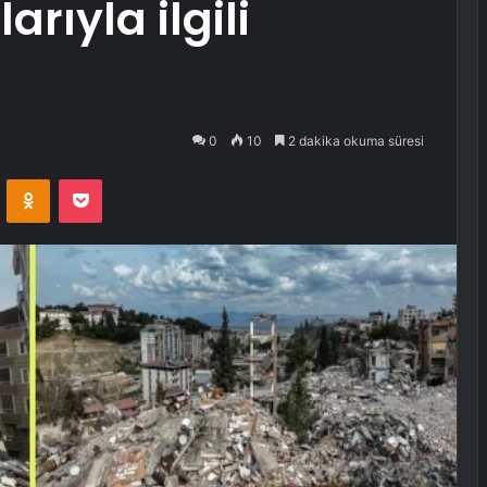
rıyla ilgili
0
10
2 dakika okuma süresi
VKontakte
Odnoklassniki
Pocket