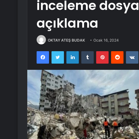
inceleme dosyala
açıklama
OKTAY ATEŞ BUDAK
Ocak 16, 2024
Facebook
Twitter
LinkedIn
Tumblr
Pinterest
Reddit