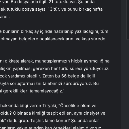
r. Bu dosyalarla ilgili 21 tutuklu var. Şu anda
ek tutuklu dosya sayısı 13’tür. ve bunu birkaç hafta
landı.
e bunların birkaç ay içinde hazırlanıp yazılacağını, tüm
u olmayan belgelere odaklanacaklarını ve kısa sürede
ı dikkate alarak, muhataplarımızın hiçbir ayrımcılığına,
ilişkin yapılması gereken her türlü süreci yürütüyoruz.
k yardımcı olabilir. Zaten bu 66 belge de ilgili
asıyla soruşturma izni talebimizi sürdürüyoruz. Bu
 gereklilikleri tamamlayacağız.”
hakkında bilgi veren Tiryaki, “Öncelikle ölüm ve
yboldu? O binada kimliği tespit edilen, aynı cinsiyet ve
n yok” dedi. grup. Teşhis kime konur? Şu anda onlar
ınanların yakınlarından kan örnekleri alalım diyoruz.