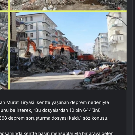
n Murat Tiryaki, kentte yaşanan deprem nedeniyle
ğunu belirterek, “Bu dosyalardan 10 bin 644’ünü
868 deprem soruşturma dosyası kaldı.” söz konusu.
kapsamında kentte basın mensuplarıyla bir araya gelen