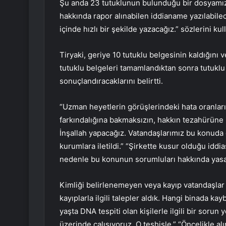
Şu anda 23 tutuklunun bulunduğu bir dosyamız va
hakkında rapor alınabilen iddianame yazılabilec
içinde hızlı bir şekilde yazacağız.” sözlerini kul
Tiryaki, geriye 10 tutuklu belgesinin kaldığını v
tutuklu belgeleri tamamlandıktan sonra tutukl
sonuçlandıracaklarını belirtti.
“Uzman heyetlerin görüşlerindeki hata oranların
farkındalığına bakmaksızın, hakkın tezahürüne 
İnşallah yapacağız. Vatandaşlarımız bu konuda ço
kurumlara iletildi.” “Şirkette kusur olduğu iddi
nedenle bu konunun sorumluları hakkında yasal
Kimliği belirlenemeyen veya kayıp vatandaşlar 
kayıplarla ilgili talepler aldık. Hangi binada ka
yaşta DNA tespiti olan kişilerle ilgili bir soru
üzerinde çalışıyoruz. O teşhisle.” “Öncelikle al