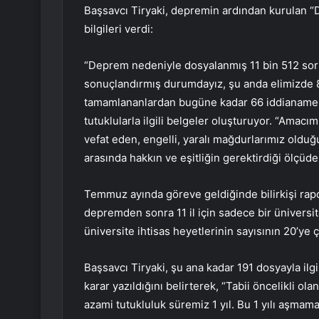
Başsavcı Tiryaki, depremin ardından kurulan “
bilgileri verdi:
“Deprem nedeniyle dosyalanmış 11 bin 512 sor
sonuçlandırmış durumdayız, şu anda elimizde 
tamamlananlardan bugüne kadar 66 iddianame 
tutuklularla ilgili belgeler oluşturuyor. “Amacım
vefat eden, engelli, yaralı mağdurlarımız olduğu 
arasında hakkın ve eşitliğin gerektirdiği ölçüd
Temmuz ayında göreve geldiğinde bilirkişi rapo
depremden sonra 11 il için sadece bir üniversit
üniversite ihtisas heyetlerinin sayısının 20’ye ç
Başsavcı Tiryaki, şu ana kadar 191 dosyayla ilgil
karar yazıldığını belirterek, “Tabii öncelikli 
azami tutukluluk süremiz 1 yıl. Bu 1 yılı aşmama