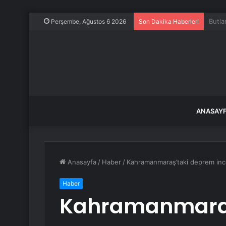
Uçakt
Perşembe, Ağustos 6 2026
Son Dakika Haberleri
ANASAY
Anasayfa
/
Haber
/
Kahramanmaraş’taki deprem incel
Haber
Kahramanmaraş