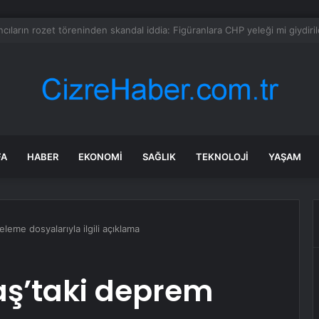
a dehşet anları: Kapağı açtıklarında gördüklerine inanamadılar
FA
HABER
EKONOMI
SAĞLIK
TEKNOLOJI
YAŞAM
eme dosyalarıyla ilgili açıklama
’taki deprem