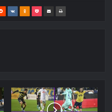
erest
Reddit
VKontakte
Odnoklassniki
Pocket
E-Posta ile paylaş
Yazdır