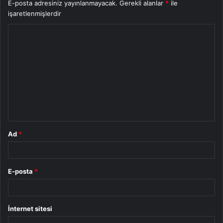
E-posta adresiniz yayınlanmayacak.
Gerekli alanlar
*
ile
işaretlenmişlerdir
Y
o
r
u
m
*
Ad
*
E-posta
*
İnternet sitesi