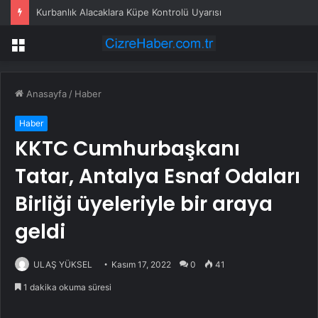
Kurbanlık Alacaklara Küpe Kontrolü Uyarısı
Menü
Anasayfa
/
Haber
Haber
KKTC Cumhurbaşkanı
Tatar, Antalya Esnaf Odaları
Birliği üyeleriyle bir araya
geldi
ULAŞ YÜKSEL
Kasım 17, 2022
0
41
1 dakika okuma süresi