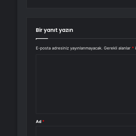
Bir yanıt yazın
E-posta adresiniz yayınlanmayacak.
Gerekli alanlar
*
i
Y
o
r
u
m
*
Ad
*