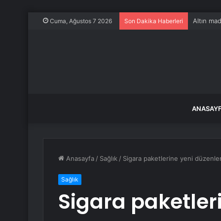
Altın mad
Cuma, Ağustos 7 2026
Son Dakika Haberleri
ANASAY
Anasayfa
/
Sağlık
/
Sigara paketlerine yeni düzenl
Sağlık
Sigara paketler