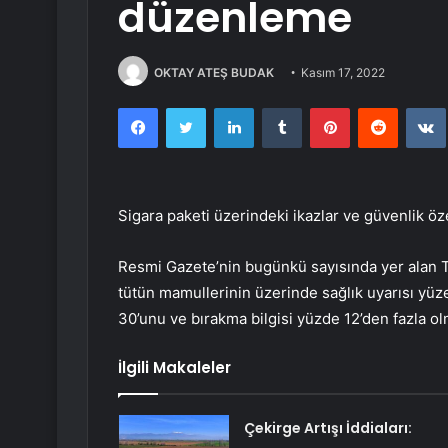
düzenleme
OKTAY ATEŞ BUDAK
Kasım 17, 2022
Facebook
Twitter
LinkedIn
Tumblr
Pinterest
Reddit
Sigara paketi üzerindeki ikazlar ve güvenlik öze
Resmi Gazete’nin bugünkü sayısında yer alan T
tütün mamullerinin üzerinde sağlık uyarısı yüze
30’unu ve bırakma bilgisi yüzde 12’den fazla 
İlgili Makaleler
Çekirge Artışı İddiaları: