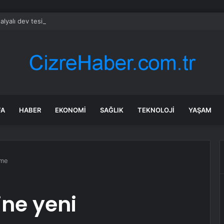
alyalı dev tesis 1 euroya satışta: Sahibi olmak için tek bir şart var
FA
HABER
EKONOMI
SAĞLIK
TEKNOLOJI
YAŞAM
eme
ine yeni