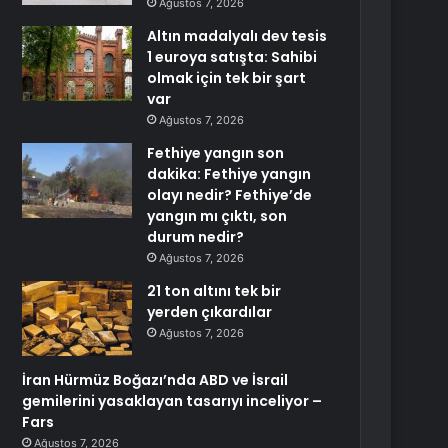
Ağustos 7, 2026
Altın madalyalı dev tesis
1 euroya satışta: Sahibi
olmak için tek bir şart
var
Ağustos 7, 2026
Fethiye yangın son
dakika: Fethiye yangın
olayı nedir? Fethiye’de
yangın mı çıktı, son
durum nedir?
Ağustos 7, 2026
21 ton altını tek bir
yerden çıkardılar
Ağustos 7, 2026
İran Hürmüz Boğazı’nda ABD ve İsrail
gemilerini yasaklayan tasarıyı inceliyor –
Fars
Ağustos 7, 2026