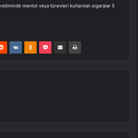
retiminde mentol veya türevleri kullanılan sigaralar 5
.
erest
Reddit
VKontakte
Odnoklassniki
Pocket
E-Posta ile paylaş
Yazdır