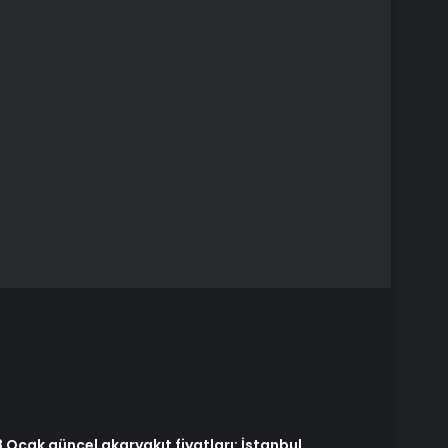
 Ocak güncel akaryakıt fiyatları: İstanbul,