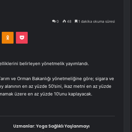
0
48
1 dakika okuma süresi
VKontakte
Odnoklassniki
Pocket
lliklerini belirleyen yönetmelik yayımlandı.
arım ve Orman Bakanlığı yönetmeliğine göre; sigara ve
y alanının en az yüzde 50’sini, ikaz metni en az yüzde
olmamak üzere en az yüzde 10’unu kaplayacak.
Uzmanlar: Yoga Sağlıklı Yaşlanmayı